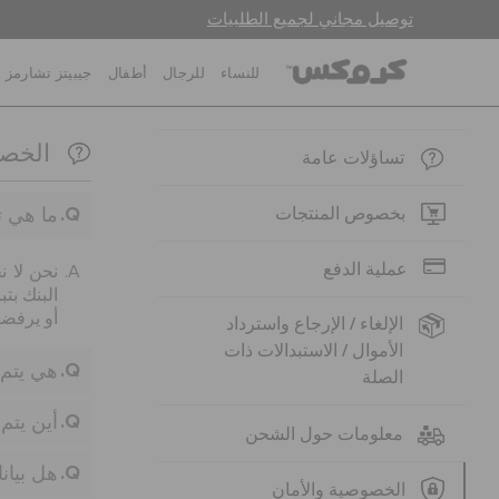
توصيل مجاني لجميع الطلبيات
للنساء
للرجال
أطفال
جيبيتز تشارمز
الخصو
تساؤلات عامة
ما هي 
بخصوص المنتجات
عملية الدفع
نحن لا 
البنك بت
أو يرفضه
الإلغاء / الإرجاع واسترداد
الأموال / الاستبدالات ذات
هي يتم ت
الصلة
أين يتم
معلومات حول الشحن
هل بيان
الخصوصية والأمان