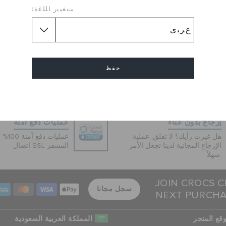
ﺖﻐﻴﻳﺭ ﺎﻠﻠﻏﺓ:
حفظ
إلغاء
إرجاع بدون عناء
عمليات دفع آمنة
هل غيرت رأيك؟ لا تقلق. عملية
عمليات 
الإرجاع المجانية لدينا تجعل الأمر
اتصال SSL المشفر
سهلاً.
JOIN CROCS C
سجل مجانا
NEXT PURCH
قع المتجر
المملكة العربية السعودية