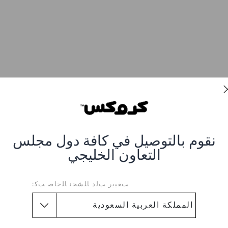
نقوم بالتوصيل في كافة دول مجلس
التعاون الخليجي
ﺖﻐﻴﻳﺭ ﺐﻟﺩ ﺎﻠﺸﺤﻧ ﺎﻠﺧﺎﺻ ﺐﻛ: