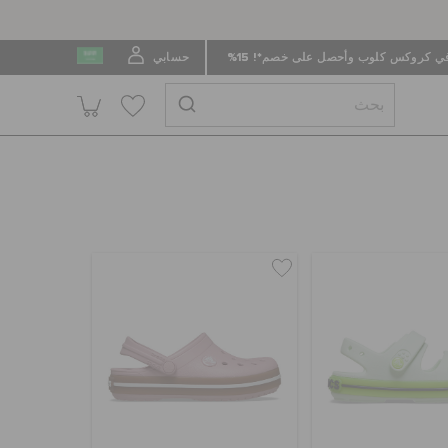
 كروكس كلوب وأحصل على خصم*! 15%
حسابي