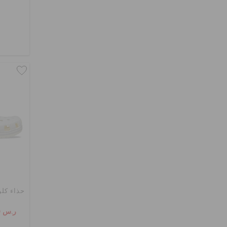
حذاء كلو
ر.س 109