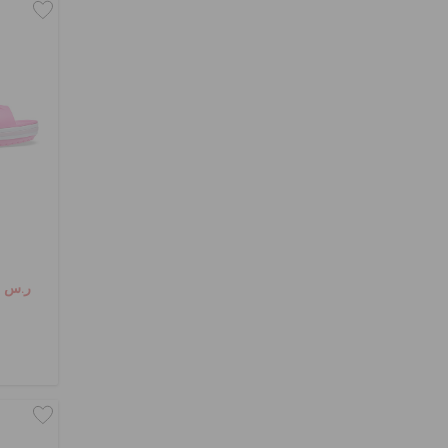
ر.س 139