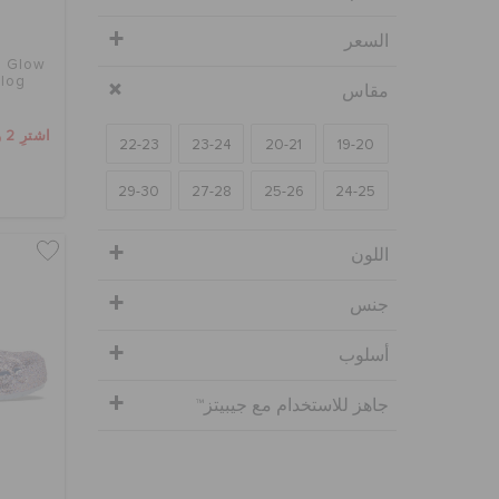
السعر
d Glow
Clog
مقاس
اشترِ 2 واحصل على 25% خصم
22-23
23-24
20-21
19-20
29-30
27-28
25-26
24-25
اللون
جنس
أسلوب
جاهز للاستخدام مع جيبيتز™