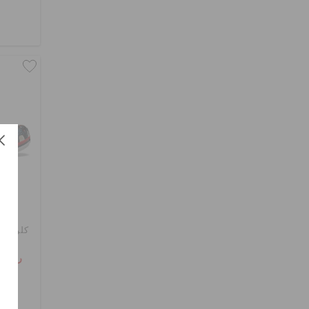
كلوغ ب
ر.س 139