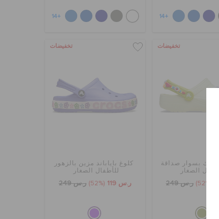
+14
+14
تخفيضات
تخفيضات
اسيك بسوار صداقة
كلوغ باياباند مزين بالزهور
طفال الصغار
للأطفال الصغار
(52%)
ر.س 249
ر.س 119
(52%)
ر.س 249