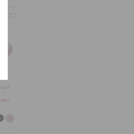
كلوغ ب
ر.س 99