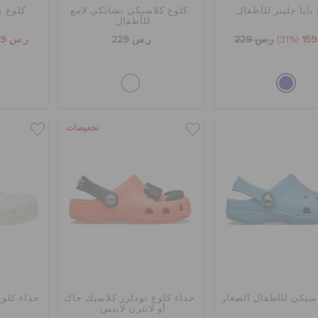
بايا جليتر للأطفال
كلوغ كلاسيكي تشانكي لامع
كلوغ ب
للأطفال
(31%)
ر.س 229
ر.س 229
ر.س 159
تخفيضات
سيكي للأطفال الصغار
حذاء كلوغ تودلرز كلاسيك جاك
حذاء كلوغ
أو لانترن لايتس