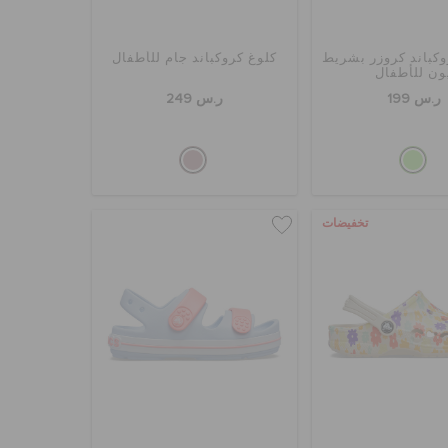
كباند كروزر بشريط
كلوغ كروكباند جام للأطفال
ون للأطفال
ر.س 199
ر.س 249
تخفيضات