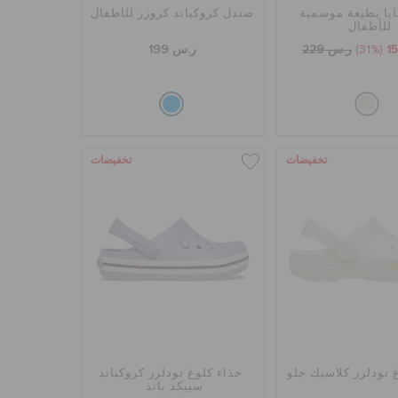
ايا بطبعة موسمية
صندل كروكباند كروزر للأطفال
للأطفال
(31%)
ر.س 229
ر.س 199
تخفيضات
تخفيضات
 تودلرز كلاسيك جلو
حذاء كلوغ تودلرز كروكباند
سبيكد باند