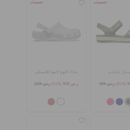
تخفيضات
تخفيضات
دل باياباند
حذاء كلوغ لامع كلاسيكي
(50%)
ر.س 199
ر.س 109
(52%)
ر.س 229