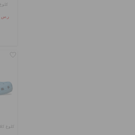
كلوغ 
ر.س 159
كلوغ كلا