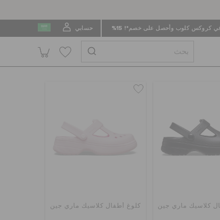
 كروكس كلوب وأحصل على خصم*! 15%
حسابي
ل كلاسيك ماري جين
كلوغ أطفال كلاسيك ماري جين