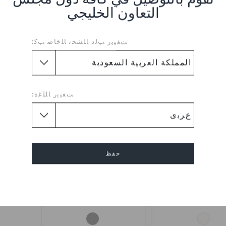
التعاون الخليجي
ﺖﻐﻴﻳﺭ ﺐﻟﺩ ﺎﻠﺸﺤﻧ ﺎﻠﺧﺎﺻ ﺐﻛ:
تخفيضات
تخفيضات
ﺖﻐﻴﻳﺭ ﺎﻠﻠﻏﺓ:
حفظ
وغ ماري جين كلاسيكي
حذاء كلوغ ماري جين كلاسيكي
إلغاء
.س
(80%)
ر.س
ر.س
(80%)
ر.س