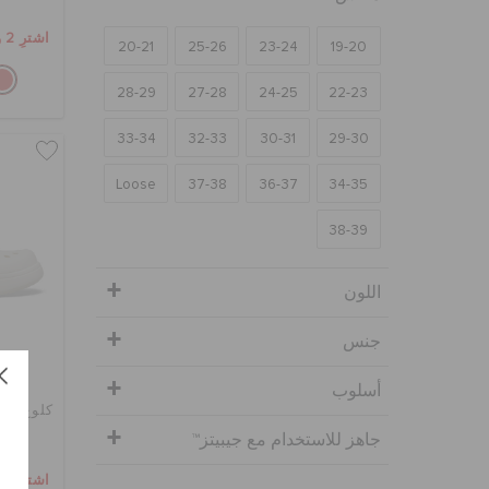
اشترِ 2 واحصل على 25% خصم
20-21
25-26
23-24
19-20
28-29
27-28
24-25
22-23
33-34
32-33
30-31
29-30
Loose
37-38
36-37
34-35
38-39
اللون
جنس
أسلوب
كلوغ أط
جاهز للاستخدام مع جيبيتز™
اشترِ 2 واحصل على 25% خصم