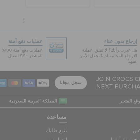
1
إرجاع بدون عناء
عمليات دفع آمنة
هل غيرت رأيك؟ لا تقلق. عملية
عمليات 
الإرجاع المجانية لدينا تجعل الأمر
اتصال SSL المشفر
سهلاً.
JOIN CROCS C
سجل مجانا
NEXT PURCH
قع المتجر
المملكة العربية السعودية
مساعدة
كس
تتبع طلبك
جموعة أباريل
اتصل بنا