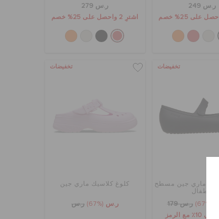
ر.س 249
ر.س 279
اشترِ 2 واحصل على 25% خصم
تخفيضات
تخفيضات
كلين ماري جين مسطح
كلوغ كلاسيك ماري جين
للاطفال
(67%)
ر.س 179
ر.س
(67%)
ر.س
خصم إضافي 10٪ مع الرمز