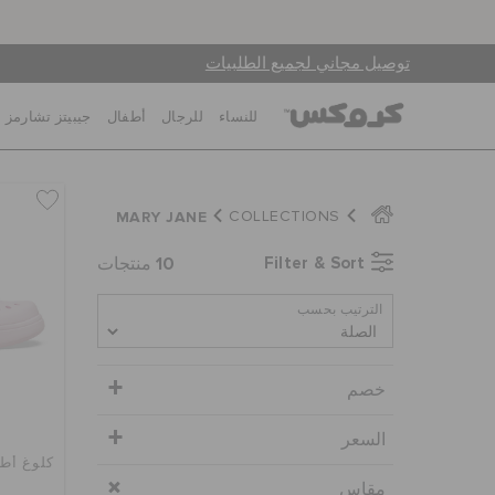
توصيل مجاني لجميع الطلبيات
للنساء
للرجال
أطفال
جيبيتز تشارمز
MARY JANE
COLLECTIONS
10
Filter & Sort
منتجات
الترتيب بحسب
خصم
السعر
كلوغ أط
مقاس