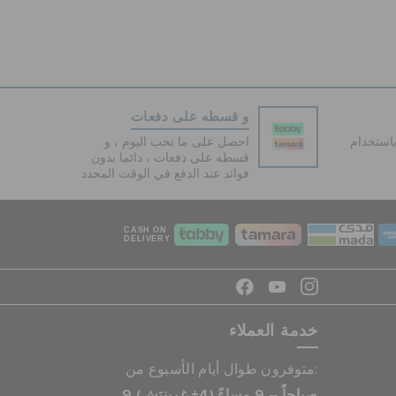
و قسطه على دفعات
دفع آمنة 100% باستخدام
احصل على ما تحب اليوم ، و
قسطه على دفعات ، دائما بدون
فوائد عند الدفع في الوقت المحدد
CASH ON
DELIVERY
خدمة العملاء
متوفرون طوال أيام الأسبوع من:
9 صباحاً – 9 مساءً (4+ غرينتش)