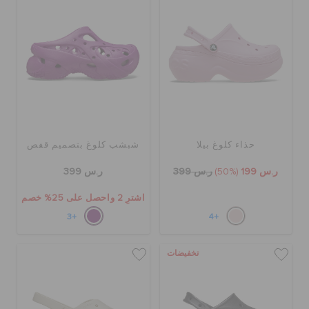
الحقائب
تنزيلات
مميز
حذاء كلوغ بيلا
شبشب كلوغ بتصميم قفص
ر.س 199
(50%)
ر.س 399
ر.س 399
تسجيل الدخول / اشتراك
اشترِ 2 واحصل على 25% خصم
+3
+4
قائمة الامنيات
تخفيضات
تحديد موقع المتجر