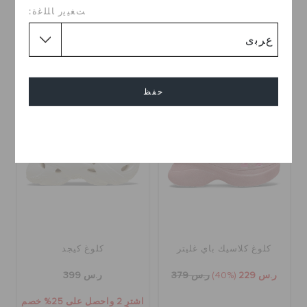
ﺖﻐﻴﻳﺭ ﺎﻠﻠﻏﺓ:
ر.س 239
(40%)
ر.س 399
ر.س 379
اشترِ 2 واحصل على 25% خصم
+4
حفظ
تخفيضات
إلغاء
كلوغ كلاسيك باي غليتر
كلوغ كيجد
ر.س 229
(40%)
ر.س 379
ر.س 399
اشترِ 2 واحصل على 25% خصم