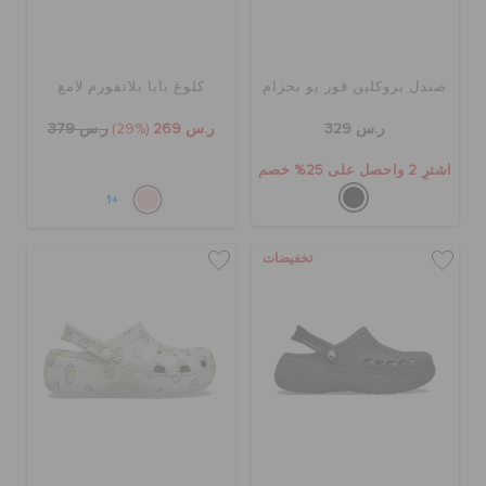
صندل بروكلين فور يو بحزام
كلوغ بايا بلاتفورم لامع
ر.س 329
ر.س 269
(29%)
ر.س 379
اشترِ 2 واحصل على 25% خصم
+1
تخفيضات