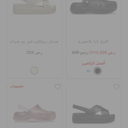
حالة الطلبية
الطلبيات المرتجعة
خدمة العملاء
كلوغ بايا بلاتفورم
صندل بروكلين فور يو بحزام
ر.س 229
(30%)
ر.س 329
ر.س 329
أفضل البائعين
+8
تخفيضات