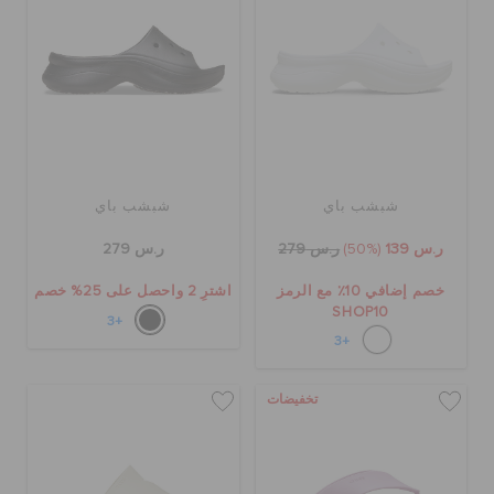
شبشب باي
شبشب باي
ر.س 139
(50%)
ر.س 279
ر.س 279
خصم إضافي 10٪ مع الرمز
اشترِ 2 واحصل على 25% خصم
SHOP10
+3
+3
تخفيضات