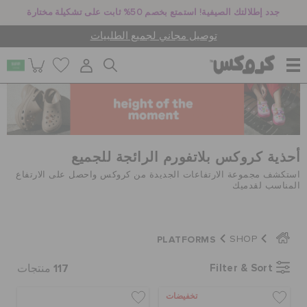
جدد إطلالتك الصيفية! استمتع بخصم 50% ثابت على تشكيلة مختارة
توصيل مجاني لجميع الطلبيات
للنساء
للرجال
أحذية كروكس بلاتفورم الرائجة للجميع
استكشف مجموعة الارتفاعات الجديدة من كروكس واحصل على الارتفاع
المناسب لقدميك
أطفال
PLATFORMS
SHOP
جيبيتز تشارمز
117
Filter & Sort
منتجات
تخفيضات
كروكس لمكان العمل