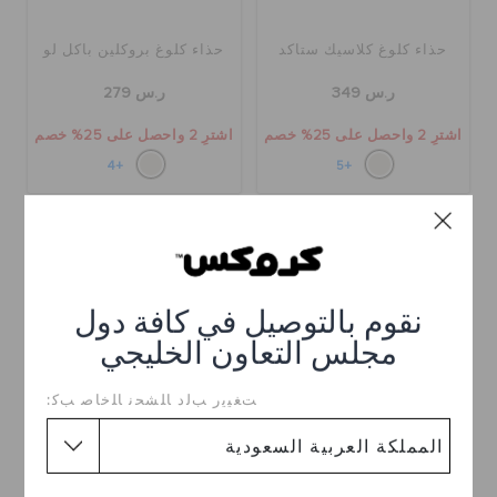
حذاء كلوغ كلاسيك ستاكد
حذاء كلوغ بروكلين باكل لو
ر.س 349
ر.س 279
اشترِ 2 واحصل على 25% خصم
اشترِ 2 واحصل على 25% خصم
+4
+5
تخفيضات
نقوم بالتوصيل في كافة دول
مجلس التعاون الخليجي
ﺖﻐﻴﻳﺭ ﺐﻟﺩ ﺎﻠﺸﺤﻧ ﺎﻠﺧﺎﺻ ﺐﻛ:
حذاء كلوغ بيلا
حذاء كلوغ بروكلين ووفن
باكل