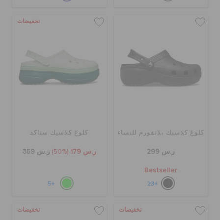
تخفيضات
كلوغ كلاسيك بلاتفورم للنساء
كلوغ كلاسيك ستاكد
ر.س 299
ر.س 179
(50%)
ر.س 359
Bestseller
+5
+23
تخفيضات
تخفيضات