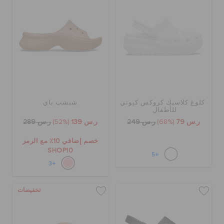
كلوغ كلاسيك كروكس كيوتي
شبشب باي
للأطفال
ر.س 79
(68%)
ر.س 249
ر.س 139
(52%)
ر.س 289
خصم إضافي 10٪ مع الرمز
SHOP10
+5
+3
تخفيضات