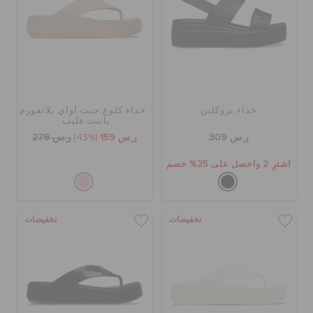
حذاء بروكلين
حذاء كلوغ جيت أواي بلاتفورم
باتنت فليب
ر.س 309
ر.س 159
(43%)
ر.س 279
اشترِ 2 واحصل على 25% خصم
تخفيضات
تخفيضات