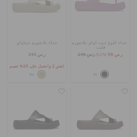
حذاء كلوغ جيت أواي بلاتفورم
حذاء بلاتفورم غيتاواي
فليب
ر.س 119
(52%)
ر.س 249
ر.س 249
اشترِ 2 واحصل على 25% خصم
+5
+7