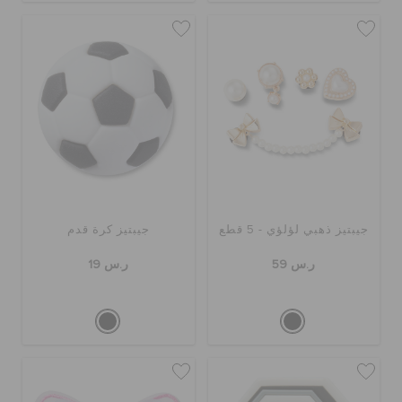
جيبتيز ذهبي لؤلؤي - 5 قطع
جيبتيز كرة قدم
ر.س 59
ر.س 19