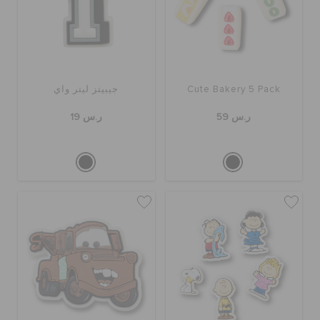
Cute Bakery 5 Pack
جيبيتز ليتر واي
ر.س 59
ر.س 19