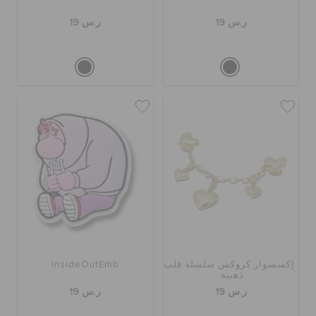
ر.س 19
ر.س 19
إكسسوار كروكس سلسلة قلب
InsideOutEmb
ذهبية
ر.س 19
ر.س 19