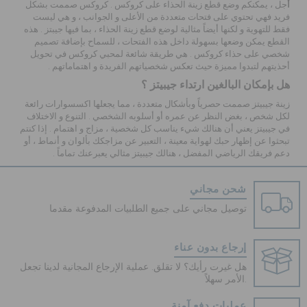
أ
جل ، يمكنكم وضع
قطع زينة الحذاء
على كروكس . كروكس صممت بشكل
فريد فهي تحتوي على فتحات متعددة من الأعلى و الجوانب ، و هي ليست
فقط للتهوية و لكنها أيضاً مثالية لوضع قطع زينة الحذاء ، بما فيها جيبتز . هذه
القطع يمكن وضعها بسهولة داخل هذه الفتحات ، للسماح بإضافة تصميم
شخصي على حذاء كروكس . هي طريقة شائعة لمحبي
كروكس
في تحويل
أحذيتهم لتبدوا مميزة حيث تعكس شخصياتهم الفريدة و اهتماماتهم .
هل بإمكان البالغين ارتداء جيبيتز ؟
زينة جيبيتز صممت حصرياً وبأشكال متعددة ، مما يجعلها اكسسوارات رائعة
لكل شخص ، بغض النظر عن عمره أو أسلوبه الشخصي . التنوع و الاختلاف
في جيبيتز يعني أن هنالك شيء يناسب كل شخصية ، مزاج و اهتمام . إذا كنتم
تبحثوا عن إظهار حبك لهواية معينة ، التعبير عن مزاجكك بألوان و أنماط ، أو
دعم فريقك الرياضي المفضل ، هنالك جيبيتز مثالي يعبرعنك تماماً .
شحن مجاني
توصيل مجاني على جميع الطلبيات المدفوعة مقدما
إرجاع بدون عناء
هل غيرت رأيك؟ لا تقلق. عملية الإرجاع المجانية لدينا تجعل
الأمر سهلاً.
عمليات دفع آمنة