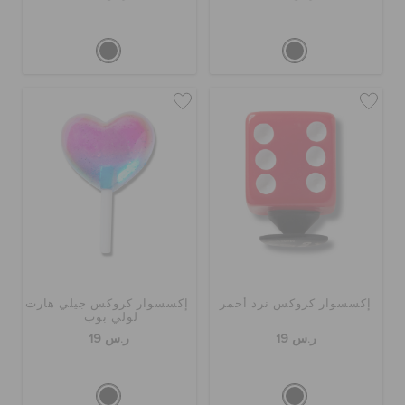
إكسسوار كروكس نرد أحمر
إكسسوار كروكس جيلي هارت
لولي بوب
ر.س 19
ر.س 19