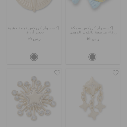
إكسسوار كروكس سمكة
إكسسوار كروكس نجمة ذهبية
زرقاء مرصعة باللون الذهبي
بحجر أزرق
ر.س 19
ر.س 19