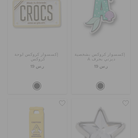
إكسسوار كروكس بشخصية
إكسسوار كروكس لوحة
ديزني بحرف A
كروكس
ر.س 19
ر.س 19