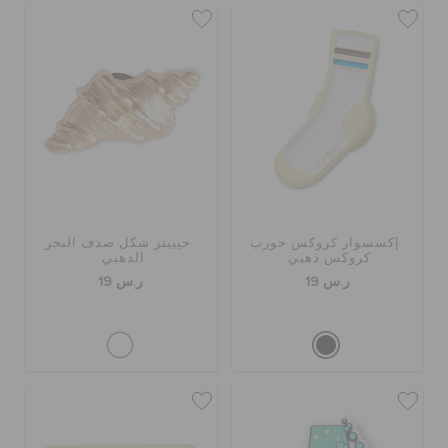
إكسسوار كروكس جورب
جيبيتز شكل صدف البحر
كروكس ذهبي
الذهبي
ر.س 19
ر.س 19