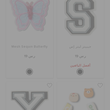
جيبيتز ليتر إس
Mesh Sequin Butterfly
ر.س 19
ر.س 19
أفضل البائعين