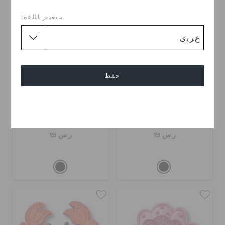
ﺖﻐﻴﻳﺭ ﺎﻠﻠﻏﺓ:
حفظ
إلغاء
إكسسوار كروكس حوت مرن
إكسسوار كروكس صدفة
لؤلؤية مرنة
ر.س 19
ر.س 19