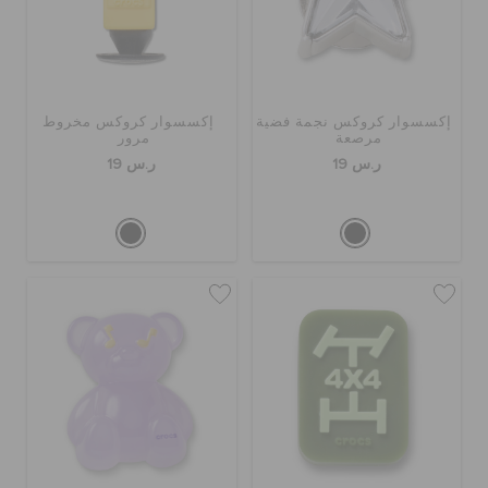
إكسسوار كروكس نجمة فضية
إكسسوار كروكس مخروط
مرصعة
مرور
ر.س 19
ر.س 19