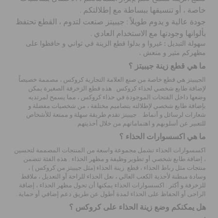
خاصة ، أو تنسيقها ببساطة مع إطلالتكم .
جودة عالية و يدوم طويلاً : جيبيتز صنعت لتدوم ، القطع تحتفظ
بألوانها وجودتها مع الاستخدام العادي .
سهولة التبديل : غيروا و بدلوا
قطع الزينة
في ثواني و حافظوا على
مظهركم مثير و منعش .
ما هي قطع زينة جيبيتز ؟
الجيبيتز هي قطع خاصة من صنع العلامة التجارية كروكس ، مصممة خصيصاً
لإضافة طابع شخصي
لحذاء كروكس
. هذه قطع الزخرفة الصغيرة يمكن
وضعها داخل الفتحات الموجودة في حذاء كروكس ، مما يسمح لمرتديه
بإضافة طابع شخصي لإطلالته بتصاميم مختلفة ، من شخصيات مفضلة و
شعارات لرسائل و أنماط . جيبيتز تقدم طريقة سهلة و ممتعة للأشخاص
للتعبير عن أسلوبهم و اهتماماتهم من خلال أحذيتهم .
ما هي اكسسوارات الحذاء ؟
اكسسوارات الحذاء
تشمل مجموعة واسعة من المنتجات المصممة لتحسين
، إضافة طابع شخصي أو تطوير وظيفة و مظهر الحذاء . هذه الفئة تتضمن
منتجات مثل رباط الحذاء ،
قطع زينة الحذاء
(مثل جيبيتز من كروكس ) ،
وسادة مبطنة لأحذية الكعب العالي ، نعل الحذاء للراحة أو التعديل ، ملاقط
للزخرفة و أكثر . اكسسوارات الحذاء يمكنها أن تحول مظهر الحذاء ، إضافة
الراحى أو الحفاظ على الحذاء لمدة أطول عن طريق دعم إضافي أو حماية .
هل يمكنكم وضع زينة الحذاء على كروكس ؟