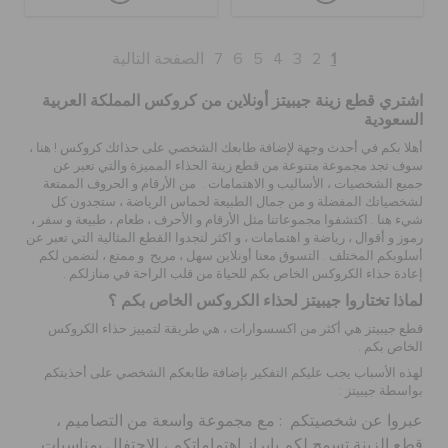
1
2
3
4
5
6
7
الصفحة التالية
اشتري قطع زينة جيبيتز أونلاين من كروكس المملكة العربية
السعودية
أهلا بكم في أحدث وجهة لإضافة طابعك الشخصي على حذائك كروكس ! هنا ،
سوف تجد مجموعة متنوعة من
قطع زينة الحذاء
المميزة والتي تعبر عن
جميع الشخصيات ، الأساليب و الاهتمامات . من الأرقام و الحروف الممتعة
لشخصياتك المفضلة و من جمال الطبيعة لحماس الرياضة ، ستجدون كل
شيء هنا . اكتشفوا مجموعاتنا مثل
الأرقام و الأحرف ، طعام ، طبيعة و سفر ،
رموز و أقوال ، رياضة و اهتمامات
، و اكثر لتجدوا القطع المثالية التي تعبر عن
أسلوبكم المختلف . التسوق معنا أونلاين سهل ، مريح و ممتع ، لنضمن لكم
إعادة حذاء الكروكس الخاص بكم للحياة من قلب الراحة في منازلكم .
لماذا تختاروا جيبيتز لحذاء الكروكس الخاص بكم ؟
قطع جيبيتز هي أكثر من اكسسوارات ، هي طريقة لتمييز حذاء الكروكس
الخاص بكم .
لهذه الأسباب يجب عليكم التفكير بإضافة
طابعكم الشخصي على أحذيتكم
بواسطة جيبيتز :
عبروا عن شخصيتكم : مع مجموعة واسعة من التصاميم ،
قطع الزينة
تسمح لكم بإبراز اهتماماتكم ، الاحتفال بمناسبات