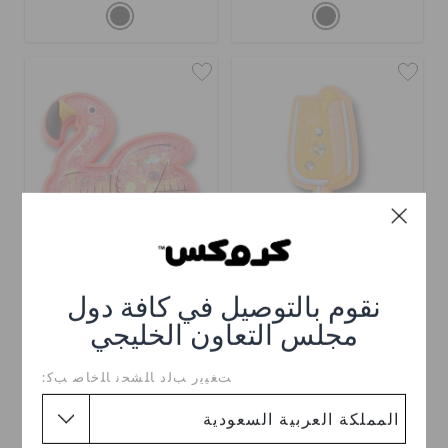
إكسسوار كروكس كوكتيل
إكسسوار كروكس عوامة
نقوم بالتوصيل في كافة دول
ليمون سبريتز
فلامنغو مرنة
مجلس التعاون الخليجي
ر.س 19
ر.س 19
ﺖﻐﻴﻳﺭ ﺐﻟﺩ ﺎﻠﺸﺤﻧ ﺎﻠﺧﺎﺻ ﺐﻛ: