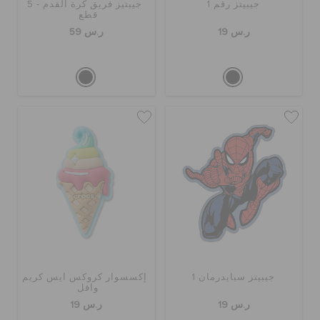
جيبيتز رقم 1
جيبتيز فريق كرة القدم - 5
حالة الطلبية
قطع
ر.س 19
ر.س 59
الطلبيات المرتجعة
خدمة العملاء
جيبيتز سبايدرمان 1
إكسسوار كروكس آيس كريم
وافل
ر.س 19
ر.س 19