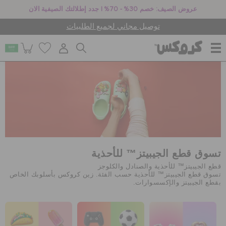
عروض الصيف: خصم 30% - 70% | جدد إطلالتك الصيفية الان
توصيل مجاني لجميع الطلبيات
للنساء
للرجال
أطفال
تسوق قطع الجيبيتز™ للأحذية
قطع الجيبيتز™ للأحذية والصنادل والكلوجز
تسوق قطع الجيبيتز™ للأحذية حسب الفئة. زين كروكس بأسلوبك الخاص
بقطع الجيبيتز والإكسسوارات.
جيبيتز تشارمز
كروكس لمكان العمل