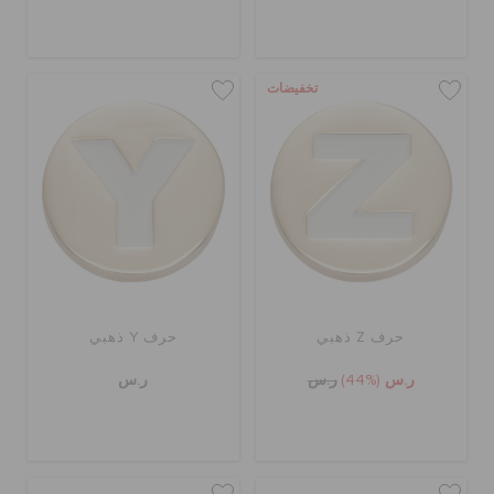
تخفيضات
حرف Z ذهبي
حرف Y ذهبي
ر.س
(44%)
ر.س
ر.س