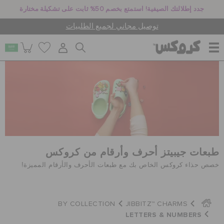
جدد إطلالتك الصيفية! استمتع بخصم 50% ثابت على تشكيلة مختارة
توصيل مجاني لجميع الطلبيات
للنساء
للرجال
أطفال
طبعات جيبيتز أحرف وأرقام من كروكس
خصص حذاء كروكس الخاص بك مع طبعات الأحرف والأرقام المميزة!
جيبيتز تشارمز
BY COLLECTION
JIBBITZ™ CHARMS
LETTERS & NUMBERS
كروكس لمكان العمل