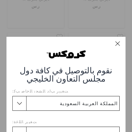
ر.س
ر.س
نقوم بالتوصيل في كافة دول
مجلس التعاون الخليجي
ﺖﻐﻴﻳﺭ ﺐﻟﺩ ﺎﻠﺸﺤﻧ ﺎﻠﺧﺎﺻ ﺐﻛ:
إكسسوار كروكس بشخصية
إكسسوار كروكس بشخصية
ديزني بحرف L
ديزني بحرف K
ر.س
ر.س
ﺖﻐﻴﻳﺭ ﺎﻠﻠﻏﺓ: