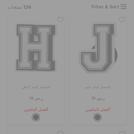
126
Filter & Sort
منتجات
الحقائب
تنزيلات
مميز
تسجيل الدخول / اشتراك
جيبيتز ليتر جي
جيبيتز ليتر إتش
ر.س 19
ر.س 19
قائمة الامنيات
أفضل البائعين
أفضل البائعين
تحديد موقع المتجر