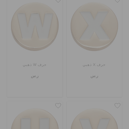
حرف X ذهبي
حرف W ذهبي
ر.س
ر.س