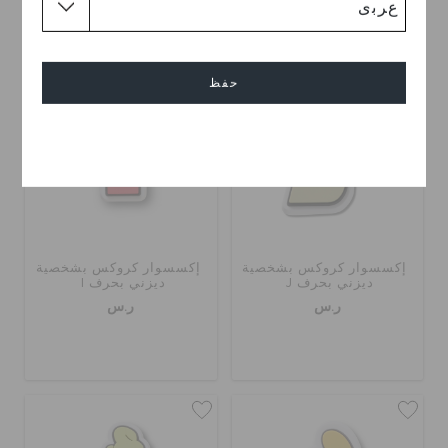
حفظ
إلغاء
إكسسوار كروكس بشخصية
إكسسوار كروكس بشخصية
ديزني بحرف J
ديزني بحرف I
ر.س
ر.س