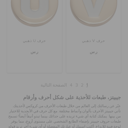
حرف V ذهبي
حرف U ذهبي
ر.س
ر.س
1
2
3
4
الصفحة التالية
جيبيتز، طبعات للأحذية على شكل أحرف وأرقام
عبّر عن رسالتك إلى العالم من خلال طبعات الأحرف من كروكس لأحذيتك.
تأتي جيبيتز الأحرف بألوان وأنماط مختلفة. مع كل حرف في الأبجدية للاختيار
من بينها يمكنك كتابة أي شيء تريده على حذائك بينما تبدو أنيقاً أيضاً! تسمح
طبعات حروف جيبيتز بإضفاء الطابع الشخصي على مستوى أروع، مما يوفر
لوحة فنية للإبداع. أكتب اسمك أو عبارتك المفضلة أو أي شيء آخر تريد قوله