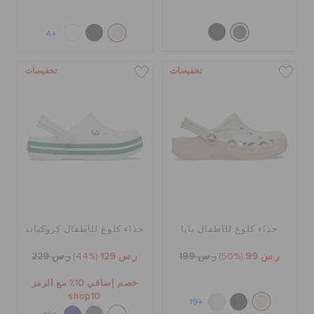
+4
تخفيضات
تخفيضات
حذاء كلوغ للأطفال بايا
حذاء كلوغ للأطفال كروكباند
ر.س 99
(50%)
ر.س 199
ر.س 129
(44%)
ر.س 229
خصم إضافي 10٪ مع الرمز
shop10
+19