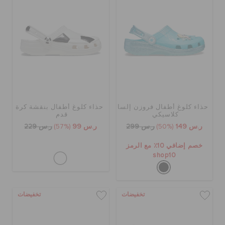
حذاء كلوغ أطفال فروزن إلسا
حذاء كلوغ أطفال بنقشة كرة
كلاسيكي
قدم
ر.س 149
(50%)
ر.س 299
ر.س 99
(57%)
ر.س 229
خصم إضافي 10٪ مع الرمز
shop10
تخفيضات
تخفيضات