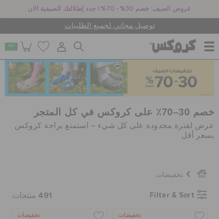
عروض الصيف: خصم 30% - 70% | جدد إطلالتك الصيفية الان
توصيل مجاني لجميع الطلبيات
للنساء
للرجال
خصم 30–70٪ على كروكس في كل المتجر
عرض لفترة محدودة على كل شيء – استمتع براحة كروكس
بسعر أقل
أطفال
تخفيضات
جيبيتز تشارمز
491
Filter & Sort
منتجات
كروكس لمكان العمل
تخفيضات
تخفيضات