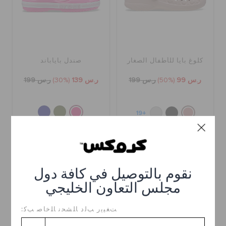
كلوغ بايا للأطفال الصغار
صندل باياباند
ر.س 99
(50%)
ر.س 199
ر.س 139
(30%)
ر.س 199
+19
تخفيضات
تخفيضات
نقوم بالتوصيل في كافة دول
مجلس التعاون الخليجي
ﺖﻐﻴﻳﺭ ﺐﻟﺩ ﺎﻠﺸﺤﻧ ﺎﻠﺧﺎﺻ ﺐﻛ: