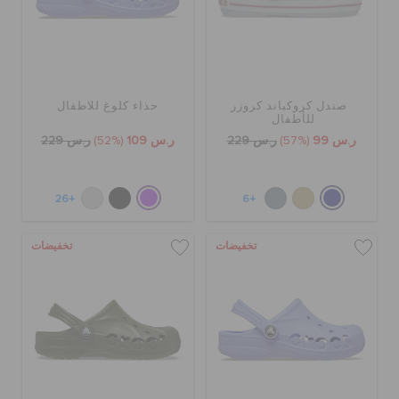
صندل كروكباند كروزر
حذاء كلوغ للاطفال
للأطفال
ر.س 99
(57%)
ر.س 229
ر.س 109
(52%)
ر.س 229
+26
+6
تخفيضات
تخفيضات