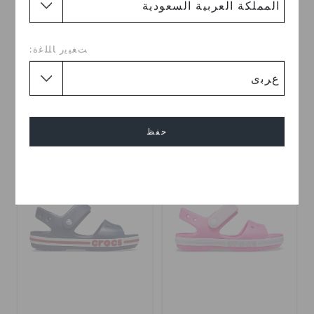
صندل باياباند
صندل باياباند
ﺖﻐﻴﻳﺭ ﺎﻠﻠﻏﺓ:
ر.س 139
(30%)
ر.س 199
ر.س 99
(50%)
ر.س 199
خصم إضافي 10٪ مع الرمز
shop10
حفظ
تخفيضات
تخفيضات
إلغاء