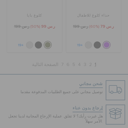
حذاء كلوغ للاطفال
كلوغ بايا
ر.س 79
(60%)
ر.س 199
ر.س 99
(50%)
ر.س 199
+19
+19
1
2
3
4
5
6
7
الصفحة التالية
شحن مجاني
توصيل مجاني على جميع الطلبيات المدفوعة مقدما
إرجاع بدون عناء
هل غيرت رأيك؟ لا تقلق. عملية الإرجاع المجانية لدينا تجعل
الأمر سهلاً.