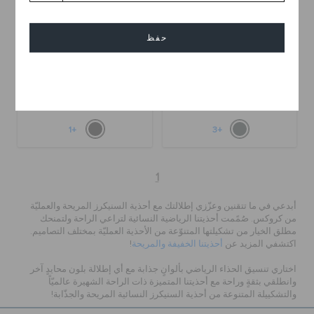
حفظ
حذاء سنيكر كلاسيكي
شبشب ميلو إيز
إلغاء
ر.س 119
(60%)
ر.س 299
ر.س 99
(75%)
ر.س 399
+1
+3
1
أبدعي في ما تتقنين وعزّزي إطلالتك مع أحذية السنيكرز المريحة والعمليّة
من كروكس
.
صُمًمت أحذيتنا الرياضية النسائية لتراعي الراحة ولتمنحك
مطلق الخيار من تشكيلتها المتنوّعة من الأحذية العمليّة بمختلف التصاميم
.
اكتشفي المزيد عن
أحذيتنا الخفيفة والمريحة
!
اختاري تنسيق الحذاء الرياضي
بألوانٍ جذابة مع أي إطلالة بلون محايدٍ آخر
وانطلقي بثقةٍ وراحة مع أحذيتنا المتميزة ذات الراحة الشهيرة عالميّاً
والتشكييلة المتنوعة من أحذية السنيكرز النسائية المريحة والجذّابة!