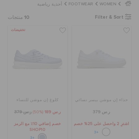
أحذية رياضية
FOOTWEAR
WOMEN
10
Filter & Sort
منتجات
الحقائب
تخفيضات
تنزيلات
مميز
تسجيل الدخول / اشتراك
حذاء إن موشن بيسر نسائي
كلوغ إن موشن للنساء
قائمة الامنيات
ر.س 379
ر.س 189
(50%)
ر.س 379
تحديد موقع المتجر
اشترِ 2 واحصل على 25% خصم
خصم إضافي 10٪ مع الرمز
SHOP10
+3
+3