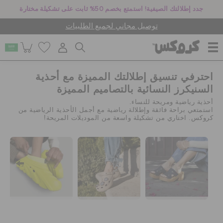
جدد إطلالتك الصيفية! استمتع بخصم 50% ثابت على تشكيلة مختارة
توصيل مجاني لجميع الطلبيات
احترفي تنسيق إطلالتك المميزة مع أحذية
للنساء
السنيكرز النسائية بالتصاميم المميزة
أحذية رياضية ومريحة للنساء.
استمتعي براحة فائقة وإطلالة رياضية مع أجمل الأحذية الرياضية من
للرجال
كروكس. اختاري من تشكيلة واسعة من الموديلات المريحة!
أطفال
جيبيتز تشارمز
كروكس لمكان العمل