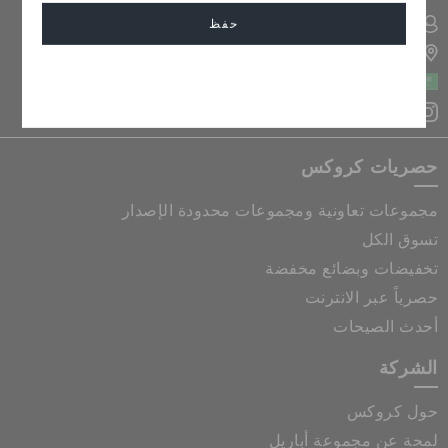
حفظ
تسجيل الدخول الى حسابي
تحديد موقع المتجر
المملكة العربية السعودية
إلغاء
حصريات كروكس
مجموعات تعاونية ومجموعات محدودة الإصدار
تسوق الكل
تخفيضات وبضائع مخفضة
حصرياً عبر الانترنت
أحدث الصيحات
الشركة
حول كروكس
لمحة عن مجموعة أباريل