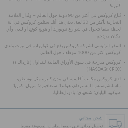
كثيرة!
الحقائب
تُباع كروكس في أكثر من 90 دولة حول العالم – وتُدار العلامة
التجارية بأكثر من 30 لغة، يعني هذا أنك ستلمح كروكس في أية
تنزيلات
لحظة بينما تتجول في شوارع نيويورك أو هونج كونج أو لندن وأي
مكان مزدحم.
المقر الرئيسي لشركة كروكس يقع في كولورادو في نيوت ولدى
مميز
كروكس أكثر من 4000 موظف حول العالم.
كروكس مدرجة في سوق الأوراق المالية للتداول ( نازداك ) (
تسجيل الدخول / اشتراك
NASDAQ: CROX )
لدى كروكس مكاتب أقليمية في مدن كبيرة مثل بوسطن،
قائمة الامنيات
ماساتشوستس؛ امستردام، هولندا؛ سنغافورة؛ سيول، كوريا؛
طوكيو، اليابان؛ شنغهاي؛ بادو، إيطاليا.
تحديد موقع المتجر
شحن مجاني
حالة الطلبية
توصيل مجاني على جميع الطلبيات المدفوعة مقدما