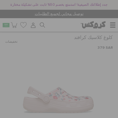
جدد إطلالتك الصيفية! استمتع بخصم 50% ثابت على تشكيلة مختارة
توصيل مجاني لجميع الطلبيات
كلوغ كلاسيك كرافتد
للنساء
تخفيضات
379 SAR
للرجال
أطفال
جيبيتز تشارمز
كروكس لمكان العمل