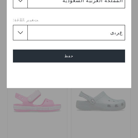
كلوغ كلاسيك للأطفال الصغار
كلوغ كلاسيك للأطفال الصغار
ﺖﻐﻴﻳﺭ ﺎﻠﻠﻏﺓ:
ر.س 79
(56%)
ر.س 179
ر.س 179
خصم إضافي 10٪ مع الرمز
اشترِ 2 واحصل على 25% خصم
SHOP10
+55
حفظ
+55
تخفيضات
إلغاء