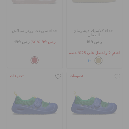
حذاء كلاسيك فيشرمان
حذاء سويفت ووتر سبلاش
للأطفال
ر.س 199
ر.س 99
(50%)
ر.س 199
اشترِ 2 واحصل على 25% خصم
+1
تخفيضات
تخفيضات