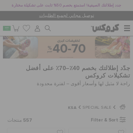
جدد إطلالتك الصيفية! استمتع بخصم 50% ثابت على تشكيلة مختارة
توصيل مجاني لجميع الطلبيات
للنساء
للرجال
جدّد إطلالتك بخصم 40٪–70٪ على أفضل
تشكيلات كروكس
راحة لا مثيل لها وأسعار أقوى – لفترة محدودة
أطفال
KSA
SPECIAL SALE
جيبيتز تشارمز
557
Filter & Sort
منتجات
كروكس لمكان العمل