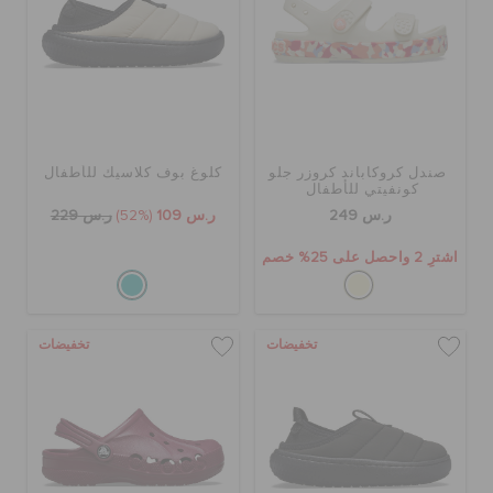
حالة الطلبية
الطلبيات المرتجعة
خدمة العملاء
صندل كروكاباند كروزر جلو
كلوغ بوف كلاسيك للأطفال
كونفيتي للأطفال
ر.س 249
ر.س 109
(52%)
ر.س 229
اشترِ 2 واحصل على 25% خصم
تخفيضات
تخفيضات