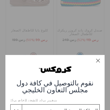
صندل كروك باند كروزر ريكرَك
كلوغ بايا للأطفال الصغار
للأطفال الصغار
ر.س 119
(52%)
ر.س 249
ر.س 99
(50%)
ر.س 199
+19
تخفيضات
نقوم بالتوصيل في كافة دول
مجلس التعاون الخليجي
ﺖﻐﻴﻳﺭ ﺐﻟﺩ ﺎﻠﺸﺤﻧ ﺎﻠﺧﺎﺻ ﺐﻛ: