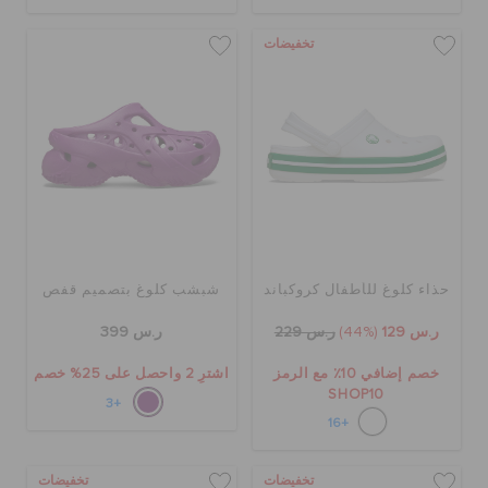
تخفيضات
حذاء كلوغ للأطفال كروكباند
شبشب كلوغ بتصميم قفص
ر.س 129
(44%)
ر.س 229
ر.س 399
خصم إضافي 10٪ مع الرمز
اشترِ 2 واحصل على 25% خصم
SHOP10
+3
+16
تخفيضات
تخفيضات