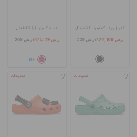
كلوغ بوف كلاسيك للأطفال
حذاء كلوغ بايا للأطفال
ر.س 109
(52%)
ر.س 229
ر.س 79
(62%)
ر.س 209
+19
تخفيضات
تخفيضات