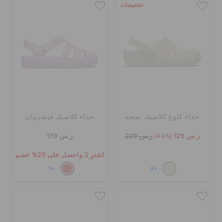
تخفيضات
حذاء كلوغ كلاسيك بفتحة
حذاء كلاسيك فيشرمان
ر.س 129
(44%)
ر.س 229
ر.س 179
اشترِ 2 واحصل على 25% خصم
+1
+2