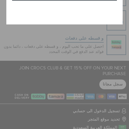
الأمر سهلاً.
إلغاء
عمليات دفع آمنة
عمليات دفع آمنة 100% باستخدام اتصال SSL المشفر
و قسطه على دفعات
احصل على ما تحب اليوم ، و قسطه على دفعات ، دائما بدون
فوائد عند الدفع في الوقت المحدد
JOIN CROCS CLUB & GET 15% OFF ON YOUR NEXT
PURCHASE
سجل مجانا
CASH ON
DELIVERY
تسجيل الدخول الى حسابي
تحديد موقع المتجر
المملكة العربية السعودية