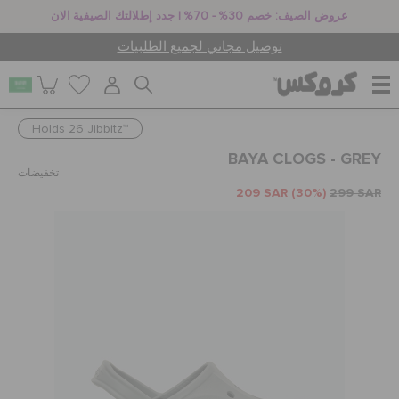
عروض الصيف: خصم 30% - 70% | جدد إطلالتك الصيفية الان
توصيل مجاني لجميع الطلبيات
Holds 26 Jibbitz™
للنساء
BAYA CLOGS - GREY
تخفيضات
209 SAR
(30%)
299 SAR
للرجال
أطفال
جيبيتز تشارمز
كروكس لمكان العمل