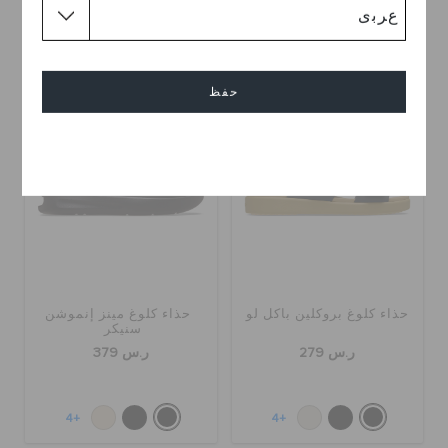
+17
حفظ
إلغاء
حذاء كلوغ بروكلين باكل لو
حذاء كلوغ مينز إنموشن
سنيكر
ر.س 279
ر.س 379
+4
+4