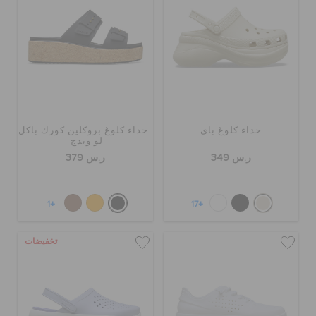
حذاء كلوغ باي
حذاء كلوغ بروكلين كورك باكل
لو ويدج
ر.س 349
ر.س 379
+1
+17
تخفيضات