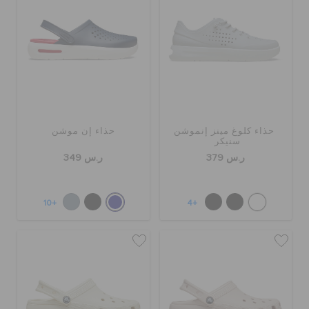
حذاء كلوغ مينز إنموشن
حذاء إن موشن
سنيكر
ر.س 379
ر.س 349
+10
+4