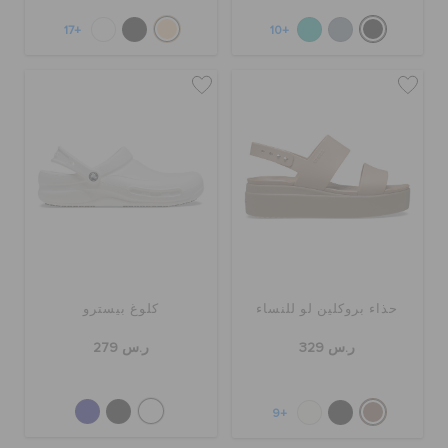
+17
+10
حذاء بروكلين لو للنساء
كلوغ بيسترو
ر.س 329
ر.س 279
+9