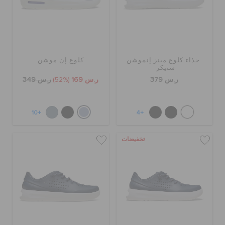
حذاء كلوغ مينز إنموشن
كلوغ إن موشن
سنيكر
ر.س 379
ر.س 169
(52%)
ر.س 349
+10
+4
تخفيضات