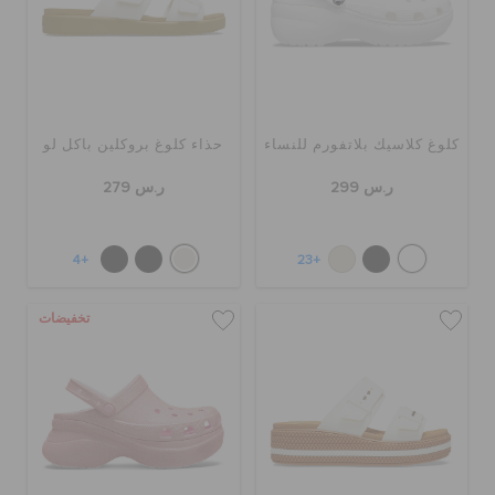
حالة الطلبية
الطلبيات المرتجعة
كلوغ كلاسيك بلاتفورم للنساء
حذاء كلوغ بروكلين باكل لو
خدمة العملاء
ر.س 299
ر.س 279
+4
+23
تخفيضات