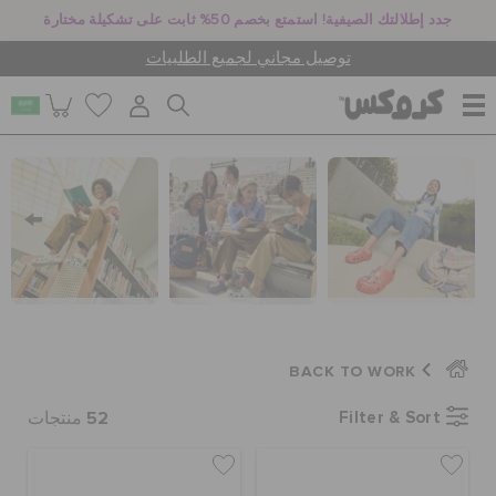
جدد إطلالتك الصيفية! استمتع بخصم 50% ثابت على تشكيلة مختارة
توصيل مجاني لجميع الطلبيات
للنساء
للرجال
أطفال
BACK TO WORK
جيبيتز تشارمز
52
Filter & Sort
منتجات
كروكس لمكان العمل