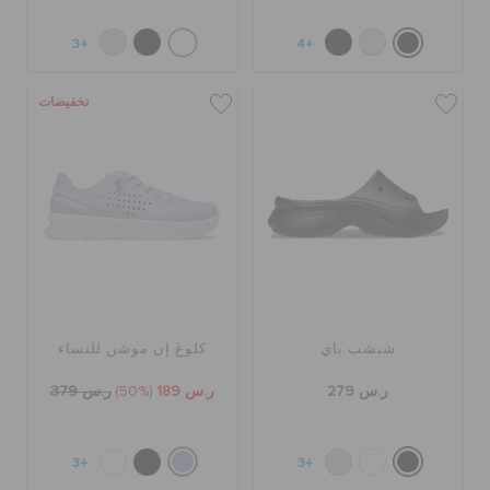
+3
+4
تخفيضات
شبشب باي
كلوغ إن موشن للنساء
ر.س 279
ر.س 189
(50%)
ر.س 379
+3
+3