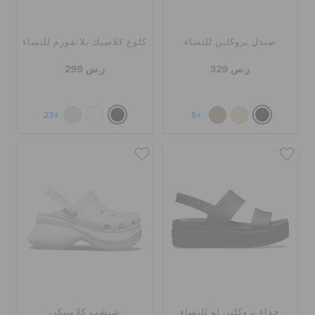
صندل بروكلين للنساء
كلوغ كلاسيك بلاتفورم للنساء
ر.س 329
ر.س 299
+23
+5
حذاء بروكلين لو للنساء
شبشب كلاسيكي