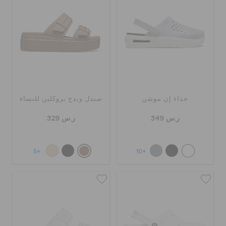
الحقائب
تنزيلات
حذاء إن موشن
صندل ويدج بروكلين للنساء
مميز
ر.س 349
ر.س 329
تسجيل الدخول / اشتراك
+5
+10
قائمة الامنيات
تحديد موقع المتجر