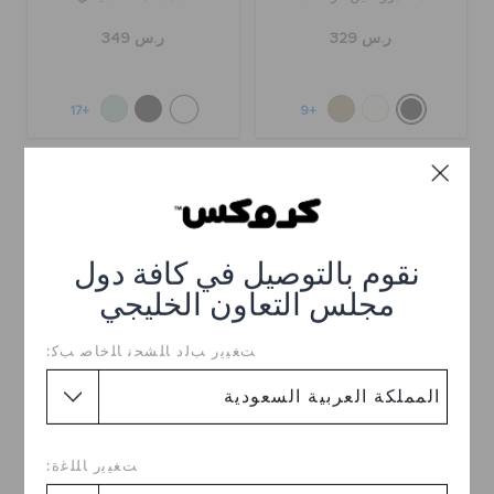
ر.س 329
ر.س 349
+17
+9
نقوم بالتوصيل في كافة دول
مجلس التعاون الخليجي
ﺖﻐﻴﻳﺭ ﺐﻟﺩ ﺎﻠﺸﺤﻧ ﺎﻠﺧﺎﺻ ﺐﻛ:
حذاء كروكس باللون الأسود
كلوغ بيسترو
ر.س 349
ر.س 279
ﺖﻐﻴﻳﺭ ﺎﻠﻠﻏﺓ: