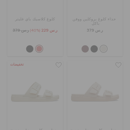
حذاء كلوغ بروكلين ووفن
كلوغ كلاسيك باي غليتر
باكل
ر.س 379
ر.س 229
(40%)
ر.س 379
تخفيضات