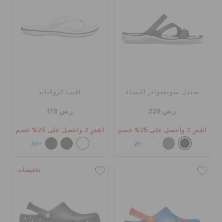
صندل سويفتواتر للنساء
فليب كروكباند
ر.س 229
ر.س 179
اشترِ 2 واحصل على 25% خصم
اشترِ 2 واحصل على 25% خصم
+30
+21
تخفيضات