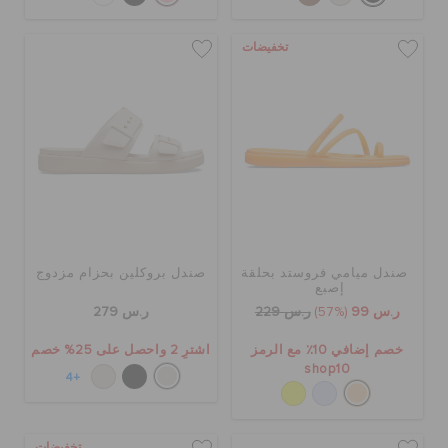
تخفيضات
صندل ميامي فروستد بحلقة
صندل بروكلين بحزام مزدوج
إصبع
ر.س 99
(57%)
ر.س 229
ر.س 279
خصم إضافي 10٪ مع الرمز
اشترِ 2 واحصل على 25% خصم
shop10
+4