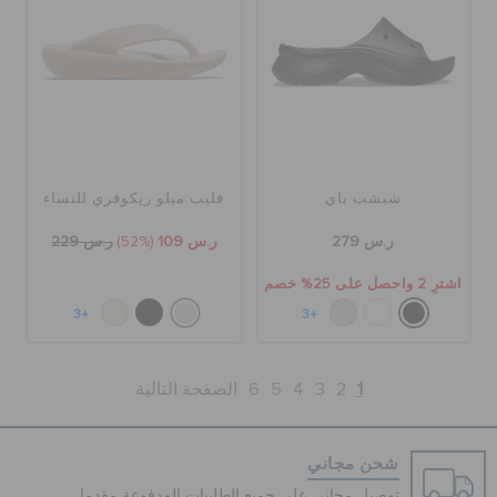
شبشب باي
فليب ميلو ريكوفري للنساء
ر.س 279
ر.س 109
(52%)
ر.س 229
اشترِ 2 واحصل على 25% خصم
+3
+3
1
2
3
4
5
6
الصفحة التالية
شحن مجاني
توصيل مجاني على جميع الطلبيات المدفوعة مقدما