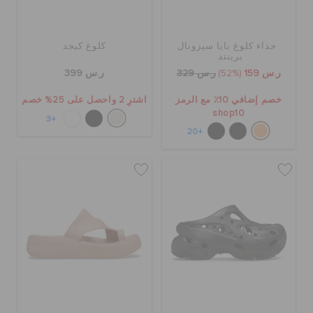
حذاء كلوغ بايا سيزونال
كلوغ كيجد
برينتد
ر.س 159
(52%)
ر.س 329
ر.س 399
خصم إضافي 10٪ مع الرمز
اشترِ 2 واحصل على 25% خصم
shop10
+3
+20