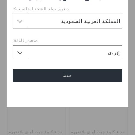
ﺖﻐﻴﻳﺭ ﺐﻟﺩ ﺎﻠﺸﺤﻧ ﺎﻠﺧﺎﺻ ﺐﻛ:
حذاء كلوغ ميامي ستدد ثونج
حذاء كلوغ جيت أواي بلاتفورم
فليب
باتنت فليب
ر.س 99
(57%)
ر.س 229
ر.س 159
(43%)
ر.س 279
ﺖﻐﻴﻳﺭ ﺎﻠﻠﻏﺓ:
تخفيضات
تخفيضات
حفظ
إلغاء
حذاء كلوغ جيت أواي بلاتفورم
حذاء كلوغ جيت أواي بلاتفورم