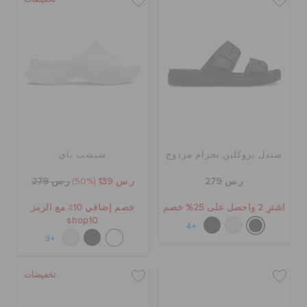
تخفيضات
صندل بروكلين بحزام مزدوج
شبشب باي
ر.س 279
ر.س 139
(50%)
ر.س 279
اشترِ 2 واحصل على 25% خصم
خصم إضافي 10٪ مع الرمز
shop10
+4
+3
تخفيضات