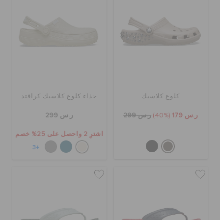
الحقائب
تنزيلات
كلوغ كلاسيك
حذاء كلوغ كلاسيك كرافتد
مميز
ر.س 179
(40%)
ر.س 299
ر.س 299
تسجيل الدخول / اشتراك
اشترِ 2 واحصل على 25% خصم
+3
قائمة الامنيات
تحديد موقع المتجر