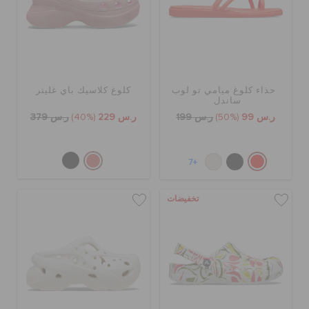
حذاء كلوغ ميامي تو لوب
كلوغ كلاسيك باي غليتر
ساندل
ر.س 99
(50%)
ر.س 199
ر.س 229
(40%)
ر.س 379
+7
تخفيضات