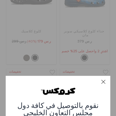
حذاء كلوغ كلاسيكي سوبر
كلوغ كلاسيك
مان
ر.س 379
ر.س 179
(40%)
ر.س 299
اشترِ 2 واحصل على 25% خصم
تخفيضات
تخفيضات
نقوم بالتوصيل في كافة دول
مجلس التعاون الخليجي