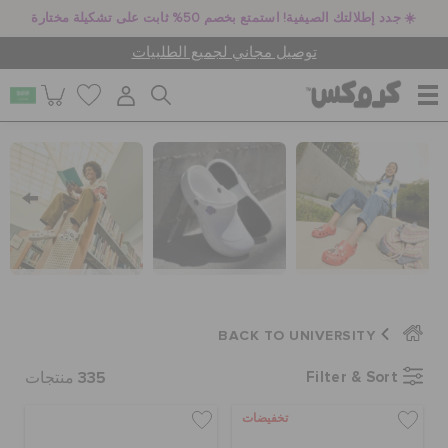
☀️ جدد إطلالتك الصيفية! استمتع بخصم 50% ثابت على تشكيلة مختارة
توصيل مجاني لجميع الطلبيات
للنساء
للرجال
أطفال
BACK TO UNIVERSITY
جيبيتز تشارمز
335
Filter & Sort
منتجات
تخفيضات
كروكس لمكان العمل