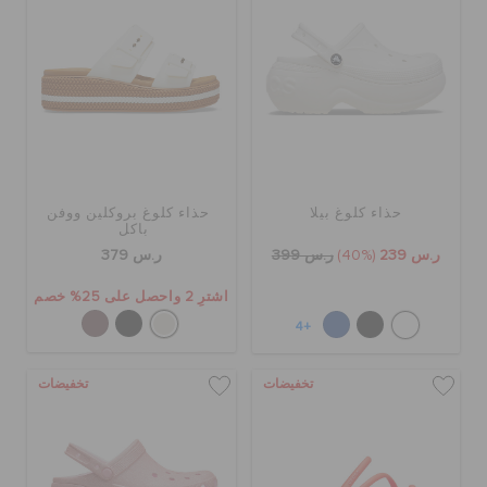
حذاء كلوغ بيلا
حذاء كلوغ بروكلين ووفن
باكل
ر.س 239
(40%)
ر.س 399
ر.س 379
اشترِ 2 واحصل على 25% خصم
+4
تخفيضات
تخفيضات