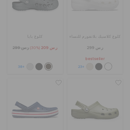
كلوغ كلاسيك بلاتفورم للنساء
كلوغ بايا
ر.س 299
ر.س 209
(30%)
ر.س 299
bestseller
+38
+23