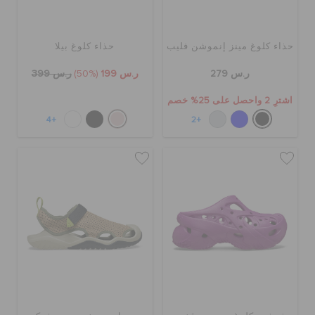
حذاء كلوغ مينز إنموشن فليب
حذاء كلوغ بيلا
ر.س 279
ر.س 199
(50%)
ر.س 399
اشترِ 2 واحصل على 25% خصم
+4
+2