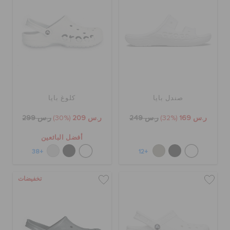
صندل بايا
كلوغ بايا
ر.س 169
(32%)
ر.س 249
ر.س 209
(30%)
ر.س 299
أفضل البائعين
+38
+12
تخفيضات