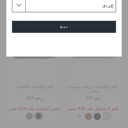
حفظ
إلغاء
كلوغ كلاسيك كرافتد شامواه
كلوغ كلاسيك للأطفال
نباتي
ر.س 379
ر.س 229
اشترِ 2 واحصل على 25% خصم
اشترِ 2 واحصل على 25% خصم
+2