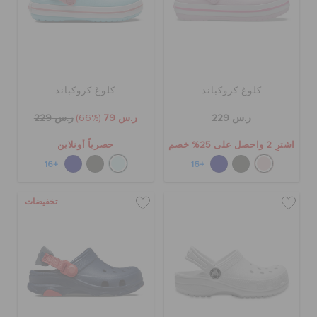
حالة الطلبية
الطلبيات المرتجعة
كلوغ كروكباند
كلوغ كروكباند
خدمة العملاء
ر.س 229
ر.س 79
(66%)
ر.س 229
اشترِ 2 واحصل على 25% خصم
حصرياً أونلاين
+16
+16
تخفيضات