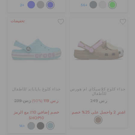
+2
+56
تخفيضات
حذاء كلوغ كلاسيكآي آم هورس
حذاء كلوغ باياباند للأطفال
للأطفال
ر.س 249
ر.س 119
(50%)
ر.س 239
اشترِ 2 واحصل على 25% خصم
خصم إضافي 10٪ مع الرمز
SHOP10
+14