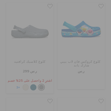
كلوغ كروكس فان لاب بيبي
كلوغ كلاسيك كرافتيد
شارك باند
ر.س
ر.س 299
اشترِ 2 واحصل على 25% خصم
+3