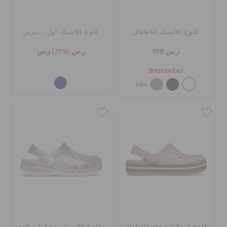
كلوغ كلاسيك للأطفال
كلوغ كلاسيك اول - تيرين
ر.س 199
ر.س
(75%)
ر.س
Bestseller
+58
كلوغ كروكباند جام للأطفال
كلوغ كلاسيكي تشانكي لامع