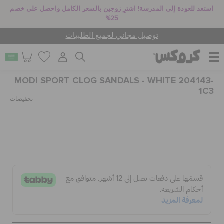
استعد للعودة إلى المدرسة! اشترِ زوجين بالسعر الكامل واحصل على خصم
25%
توصيل مجاني لجميع الطلبيات
MODI SPORT CLOG SANDALS - WHITE 204143-
للنساء
1C3
تخفيضات
للرجال
أطفال
جيبيتز تشارمز