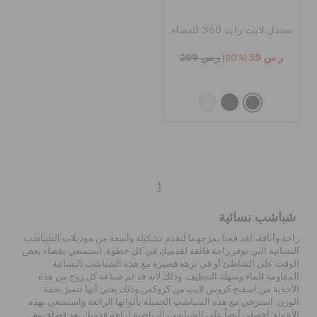
صندل لايت رايد 360 للنساء
الحقائب
ر.س 59
(80%)
ر.س 299
تنزيلات
مميز
1
تسجيل الدخول / اشتراك
شباشب نسائية
قائمة الامنيات
راحة وأناقة، لقد قمنا بمزجهما لنقدم تشكيلة واسعة من موديلات الشباشب
النسائية التي توفر راحة فائقة لقدميكِ في كل خطوة. استمتعي بقضاء بعض
الوقت على الشاطئ أو في نزهة قصيرة مع هذه الشباشب النسائية
المقاومة للماء وسهلة التنظيف. وذلك لأنه قد تم صناعة كل زوج من هذه
تحديد موقع المتجر
الأحذية من اسفنج كروس لايت من كروكس وذلك يعني أنها تتميز بخفة
الوزن. استرخي مع هذه الشباشب الجميلة بألوانها الرائعة واستمتعي يهذه
الأجواء. أحصلي أيضاً على الشباشب الرياضية لراحة قدميك بعد قضاء يوم