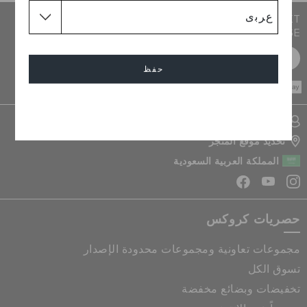
JOIN CROCS CLUB & GET 15% OFF ON YOUR NEXT
PURCHASE
سجل مجانا
حفظ
CASH ON
DELIVERY
إلغاء
تسجيل الدخول الى حسابي
تحديد موقع المتجر
المملكة العربية السعودية
حصريات كروكس
مجموعات تعاونية ومجموعات محدودة الإصدار
تسوق الكل
تخفيضات وبضائع مخفضة