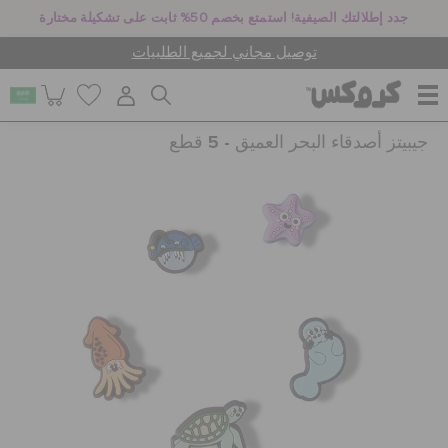
جدد إطلالتك الصيفية! استمتع بخصم 50% ثابت على تشكيلة مختارة
توصيل مجاني لجميع الطلبيات
جيبيتز أصدقاء البحر العميق - 5 قطع
للنساء
للرجال
أطفال
جيبيتز تشارمز
كروكس لمكان العمل