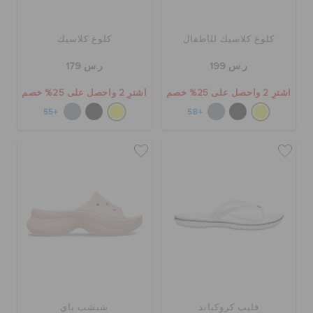
كلوغ كلاسيك للأطفال
كلوغ كلاسيك
ر.س 199
ر.س 179
اشترِ 2 واحصل على 25% خصم
اشترِ 2 واحصل على 25% خصم
+55
+58
فليب كروكباند
شبشب باي