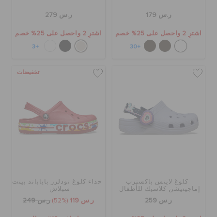
ر.س 179
ر.س 279
اشترِ 2 واحصل على 25% خصم
اشترِ 2 واحصل على 25% خصم
+3
+30
تخفيضات
كلوغ لايتس باكسترب
حذاء كلوغ تودلرز باياباند بينت
إماجينيشن كلاسيك للأطفال
سبلاش
ر.س 259
ر.س 119
(52%)
ر.س 249