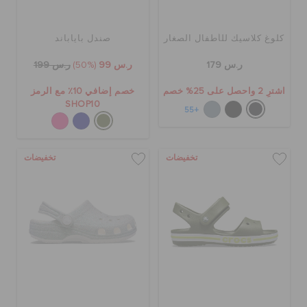
كلوغ كلاسيك للأطفال الصغار
صندل باياباند
ر.س 179
ر.س 99
(50%)
ر.س 199
اشترِ 2 واحصل على 25% خصم
خصم إضافي 10٪ مع الرمز
SHOP10
+55
تخفيضات
تخفيضات