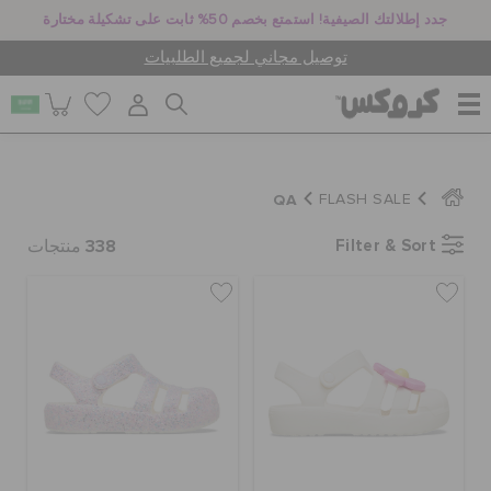
جدد إطلالتك الصيفية! استمتع بخصم 50% ثابت على تشكيلة مختارة
توصيل مجاني لجميع الطلبيات
للنساء
QA
FLASH SALE
338
Filter & Sort
للرجال
منتجات
أطفال
جيبيتز تشارمز
كروكس لمكان العمل