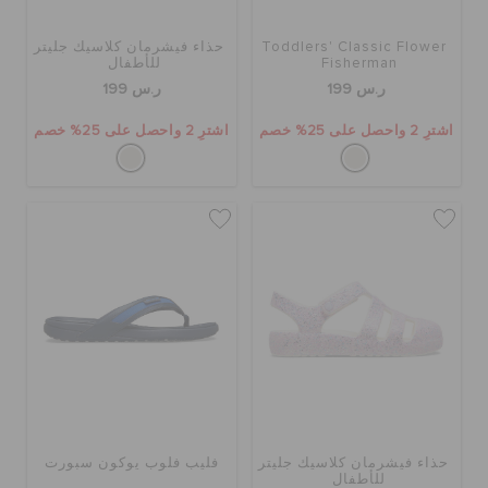
Toddlers' Classic Flower
حذاء فيشرمان كلاسيك جليتر
الحقائب
Fisherman
للأطفال
ر.س 199
ر.س 199
اشترِ 2 واحصل على 25% خصم
اشترِ 2 واحصل على 25% خصم
تنزيلات
مميز
تسجيل الدخول / اشتراك
قائمة الامنيات
تحديد موقع المتجر
حذاء فيشرمان كلاسيك جليتر
فليب فلوب يوكون سبورت
للأطفال