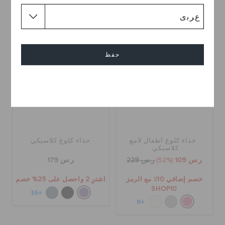
+1
+1
تخفيضات
حفظ
إلغاء
حذاء كلوغ أطفال لامع
حذاء كلوغ كلاسيكي
كلاسيكي
ر.س 109
(52%)
ر.س 229
ر.س 179
خصم إضافي 10٪ مع الرمز
اشترِ 2 واحصل على 25% خصم
SHOP10
+55
+8