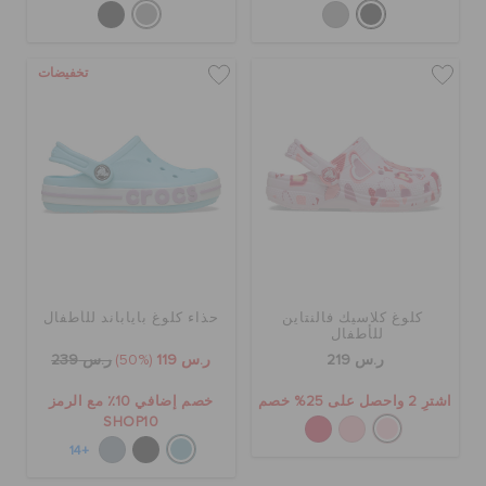
تخفيضات
كلوغ كلاسيك فالنتاين
حذاء كلوغ باياباند للأطفال
للأطفال
ر.س 219
ر.س 119
(50%)
ر.س 239
اشترِ 2 واحصل على 25% خصم
خصم إضافي 10٪ مع الرمز
SHOP10
+14