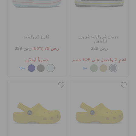
صندل كروكباند كروزر
كلوغ كروكباند
للأطفال
ر.س 229
ر.س 79
(66%)
ر.س 229
اشترِ 2 واحصل على 25% خصم
حصرياً أونلاين
+16
+6