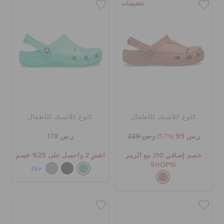
تخفيضات
كلوغ كلاسيك للأطفال
كلوغ كلاسيك للأطفال
ر.س 99
(57%)
ر.س 229
ر.س 179
خصم إضافي 10٪ مع الرمز
اشترِ 2 واحصل على 25% خصم
SHOP10
+55