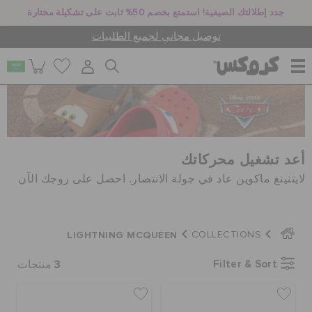
جدد إطلالتك الصيفية! استمتع بخصم 50% ثابت على تشكيلة مختارة
توصيل مجاني لجميع الطلبيات
للنساء
للرجال
أعد تشغيل محركاتك
لايتنينغ ماكوين عاد في جولة الانتصار. احصل على زوجك الآن
أطفال
LIGHTNING MCQUEEN
COLLECTIONS
جيبيتز تشارمز
3
Filter & Sort
منتجات
كروكس لمكان العمل