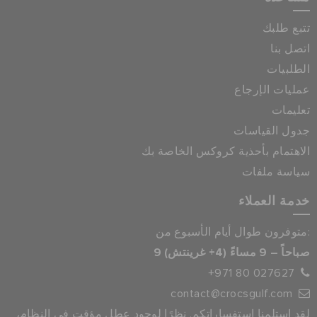
تتبع طلبك
اتصل بنا
الطلبيات
عمليات الإرجاع
تعليمات
جدول القياسات
الاهتمام بأحذية كروكس الخاصة بك
سياسة ملفات
خدمة العملاء
متوفرون طوال أيام الأسبوع من:
9 صباحاً – 9 مساءً (4+ غرينتش)
+971 80 027627
contact@crocsgulf.com
لقد استلمنا استفساراتكم. نظرًا لوجود عطل مؤقت في النظام،