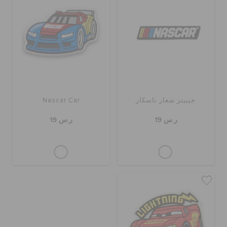
الحقائب
تنزيلات
جيبيتز شعار ناسكار
Nascar Car
مميز
ر.س 19
ر.س 19
تسجيل الدخول / اشتراك
قائمة الامنيات
تحديد موقع المتجر