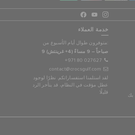
خدمة العملاء
متوفرون طوال أيام الأسبوع من:
9 صباحاً – 9 مساءً (4+ غرينتش)
+971 80 027627
contact@crocsgulf.com
لقد استلمنا استفساراتكم. نظرًا لوجود
عطل مؤقت في النظام، قد يتأخر الرد
قليلًا
 بك