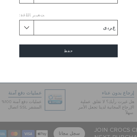
Crocs presents these white c
get you noticed for all the r
ﺖﻐﻴﻳﺭ ﺎﻠﻠﻏﺓ:
body makes these sandals lo
wear. These sandals will loo
polo T-shirt and denims.
Upper Material :
Thermo
Flat
طول الكعب :
حفظ
Round
شكل القدم :
Sole :
Rubber Sole
إلغاء
إرجاع بدون عناء
عمليات دفع آمنة
هل غيرت رأيك؟ لا تقلق. عملية
عمليات 
الإرجاع المجانية لدينا تجعل الأمر
اتصال SSL المشفر
سهلاً.
JOIN CROCS C
سجل مجانا