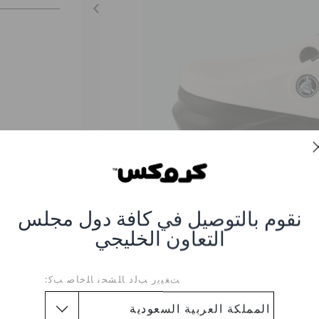
نقوم بالتوصيل في كافة دول مجلس
التعاون الخليجي
Duet Max Clog - Whit
ﺖﻐﻴﻳﺭ ﺐﻟﺩ ﺎﻠﺸﺤﻧ ﺎﻠﺧﺎﺻ ﺐﻛ:
2-103-WHITE-BLACK