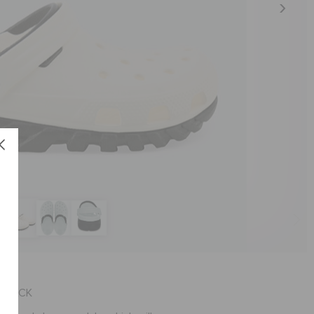
e
العنصر #01398