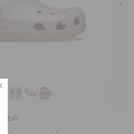
كلوغ كلا
العن