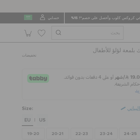
 كروكس كلوب وأحصل على خصم*! 15%
حسابي
 بلمعة لؤلؤ للأطفال
تخفيضات
Size:
بياني
EU
US
|
19-20
20-21
22-23
23-24
24-25