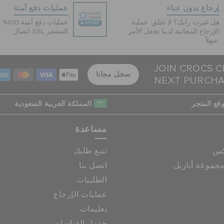
إرجاع بدون عناء
عمليات دفع آمنة
هل غيرت رأيك؟ لا تقلق. عملية
عمليات 
الإرجاع المجانية لدينا تجعل الأمر
اتصال SSL المشفر
سهلاً.
JOIN CROCS C
سجل مجانا
NEXT PURCH
قع المتجر
المملكة العربية السعودية
مساعدة
كس
تتبع طلبك
جموعة أباريل
اتصل بنا
الطلبيات
عمليات الإرجاع
تعليمات
جدول القياسات