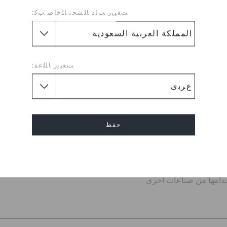
الأيقوني الذي أطلق ثورة الراحة
ﺖﻐﻴﻳﺭ ﺐﻟﺩ ﺎﻠﺸﺤﻧ ﺎﻠﺧﺎﺻ ﺐﻛ:
يء والمفضل للاستخدام اليومي،
ر مع كل يوم ترتديه. يوفر كلوغ
س الأيقونية خفيفة الوزن، مع
ية، ودعوة مستمرة للاستمتاع
ﺖﻐﻴﻳﺭ ﺎﻠﻠﻏﺓ:
لغاية وممتع عند الارتداء
لحفاظ على انتعاش القدم
اءمة أكثر ثباتًا وأمانًا
لوزن، مرن، وراحة شاملة
حفظ
بزاوية 360 درجة
خدام إكسسوارات جيبيتز
إلغاء
تكر، والذي يحتوي الآن
ئرية مثل زيوت الطهي المعاد