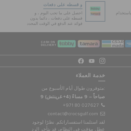
و قسطه على دفعات
دفع آمنة 100% باستخدام
احصل على ما تحب اليوم ، و
قسطه على دفعات ، دائما بدون
فوائد عند الدفع في الوقت المحدد
CASH ON
DELIVERY
خدمة العملاء
متوفرون طوال أيام الأسبوع من:
9 صباحاً – 9 مساءً (4+ غرينتش)
+971 80 027627
contact@crocsgulf.com
لقد استلمنا استفساراتكم. نظرًا لوجود
عطل مؤقت في النظام، قد يتأخر الرد