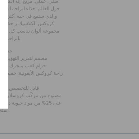
أصلي. عملي. مريح. إنه الكلوغ 
حول العالم! حذاء الراحة الجر
والذي ستقع في حبه أكثر فأكث
كروكس الكلاسيك راحة كروك
مجموعة ألوان تناسب كل شخص
بالراحة التامة وأنت ترتدي حذاءك بكل ثقة.
خفيف ل
مصمم لتعزيز التهوية وا
حزام كعب متحرك يمنحك مل
راحة كروكس الأيقونية: خفيف ا
قابل للتخصيص باست
مصنوع من مركّب كروسلايت المب
على 25% من مواد حيوية دا
استخدامها من صناعات أخرى.