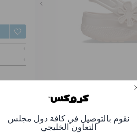
نقوم بالتوصيل في كافة دول مجلس
سيك بلمعة لؤلؤ للأطفال
التعاون الخليجي
صر #CR-212815-6UR_Quartz