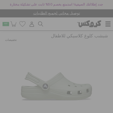
جدد إطلالتك الصيفية! استمتع بخصم 50% ثابت على تشكيلة مختارة
توصيل مجاني لجميع الطلبيات
شبشب كلوغ كلاسيكي للاطفال
للنساء
تخفيضات
للرجال
أطفال
جيبيتز تشارمز
كروكس لمكان العمل