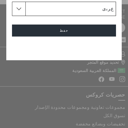
JOIN CROCS CLUB & GET 15% OFF ON YOUR NEXT
PURCHASE
سجل مجانا
حفظ
CASH ON
DELIVERY
إلغاء
تسجيل الدخول الى حسابي
تحديد موقع المتجر
المملكة العربية السعودية
حصريات كروكس
مجموعات تعاونية ومجموعات محدودة الإصدار
تسوق الكل
تخفيضات وبضائع مخفضة