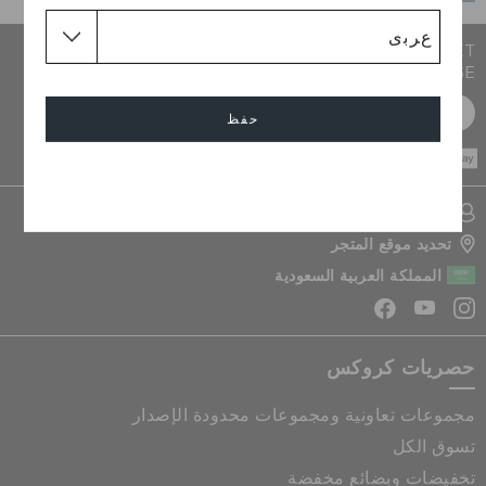
JOIN CROCS CLUB & GET 15% OFF ON YOUR NEXT
PURCHASE
سجل مجانا
حفظ
CASH ON
DELIVERY
إلغاء
تسجيل الدخول الى حسابي
تحديد موقع المتجر
المملكة العربية السعودية
حصريات كروكس
مجموعات تعاونية ومجموعات محدودة الإصدار
تسوق الكل
تخفيضات وبضائع مخفضة