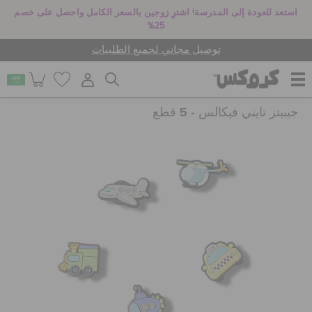
استعد للعودة إلى المدرسة! اشترِ زوجين بالسعر الكامل واحصل على خصم
25%
توصيل مجاني لجميع الطلبيات
جيبيتز تايني فيكالس - 5 قطع
للنساء
للرجال
أطفال
جيبيتز تشارمز