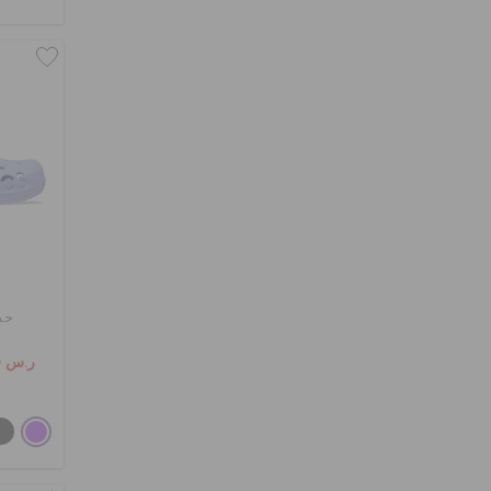
حذ
ر.س 109