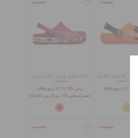
تخفيضات
تخفيضات
 كيدز كلاسيك جاك أو
حذاء كلوغ تودلرز باياباند بينت
نترن لايتس
سبلاش
(50%)
ر.س 279
ر.س 119
(52%)
ر.س 249
خصم إضافي 10٪ مع الرمز shop10
تخفيضات
تخفيضات