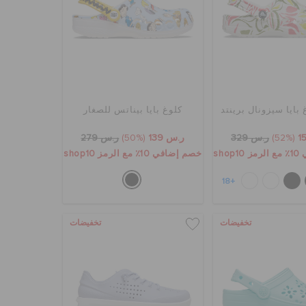
بايا سيزونال برينتد
كلوغ بايا بيناتس للصغار
(52%)
ر.س 329
ر.س 139
(50%)
ر.س 279
sho
خصم إضافي 10٪ مع الرمز shop10
+18
تخفيضات
تخفيضات