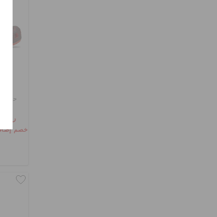
حذاء ك
ر.س 129
خصم إضافي 10٪ مع الرمز