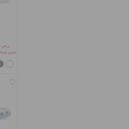
ر.س 139
خصم إضافي 10٪ مع الرمز