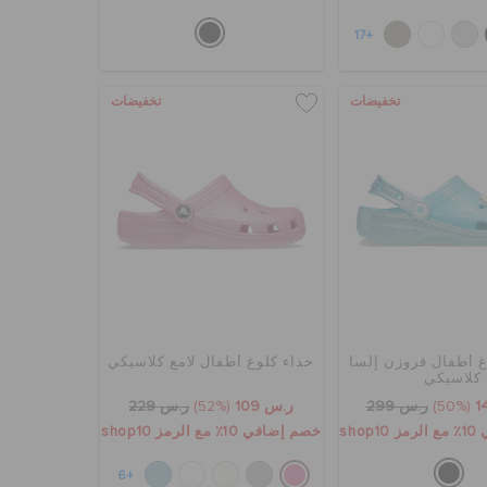
+17
تخفيضات
تخفيضات
غ أطفال فروزن إلسا
حذاء كلوغ أطفال لامع كلاسيكي
كلاسيكي
(50%)
ر.س 299
ر.س 109
(52%)
ر.س 229
sho
خصم إضافي 10٪ مع الرمز shop10
+6