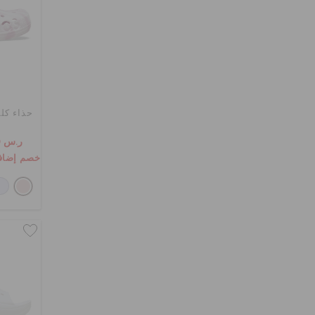
حذاء كلو
ر.س 109
خصم إضافي 10٪ مع الرمز