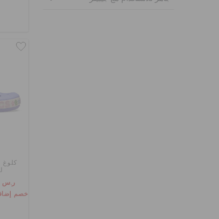
كلوغ ب
ل
ر.س 119
خصم إضافي 10٪ مع الرمز