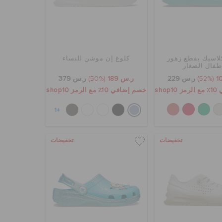
لاسيك بقطع زهور
كلوغ إن موشن للنساء
طفال الصغار
(52%)
ر.س 229
ر.س 189
(50%)
ر.س 379
sho
خصم إضافي 10٪ مع الرمز shop10
+1
تخفيضات
تخفيضات