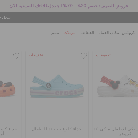
عروض الصيف: خصم 30% - 70% | جدد إطلالتك الصيفية الان
سجل في
كروكس لمكان العمل
الحقائب
تنزيلات
مميز
تخفيضات
تخفيضات
سيكي للاطفال ميكي أند
حذاء كلوغ باياباند للأطفال
حذاء كلوغ
فريندز
أو 