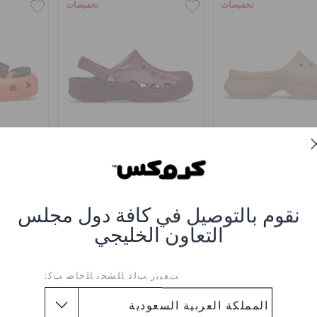
تخفيضات
تخفيضات
شبشب باي
حذاء كلوغ بايا للأطفال
حذاء كلوغ
لا
(52%)
ر.س 289
ر.س 79
(62%)
ر.س 209
ر.س 139
نقوم بالتوصيل في كافة دول مجلس
 shop10
التعاون الخليجي
+17
+1
ﺖﻐﻴﻳﺭ ﺐﻟﺩ ﺎﻠﺸﺤﻧ ﺎﻠﺧﺎﺻ ﺐﻛ:
تخفيضات
تخفيضات