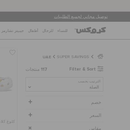
توصيل مجاني لجميع الطلبيات
للنساء
للرجال
أطفال
جيبيتز تشارمز
UAE
SUPER SAVINGS
117
Filter & Sort
منتجات
الترتيب بحسب
خصم
السعر
كلوغ كلا
مقاس