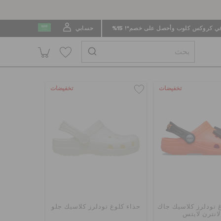
 كروكس كلوب وأحصل على خصم*! 15%
حسابي
تخفيضات
تخفيضات
 تودلرز كلاسيك جاك
حذاء كلوغ تودلرز كلاسيك جلو
لانترن لايتس