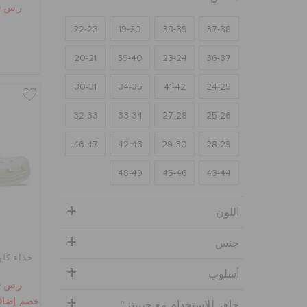
ر.س 139
22-23
19-20
38-39
37-38
20-21
39-40
23-24
36-37
30-31
34-35
41-42
24-25
32-33
33-34
27-28
25-26
46-47
42-43
29-30
28-29
48-49
45-46
43-44
اللون
جنس
حذاء كلو
أسلوب
ر.س 109
خصم إضافي 10٪ مع الرمز
جاهز للاستخدام مع جيبيتز™