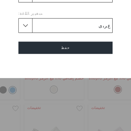
ﺖﻐﻴﻳﺭ ﺎﻠﻠﻏﺓ:
حفظ
لوغ للأطفال كلاسيك
حذاء كلوغ للأطفال كلاسيك
حذاء كل
كراكل
كرافتد ديزي
إلغاء
(44%)
ر.س 229
ر.س 129
(44%)
ر.س 229
ر.س 179
 shop10
خصم إضافي 10٪ مع الرمز shop10
تخفيضات
تخفيضات