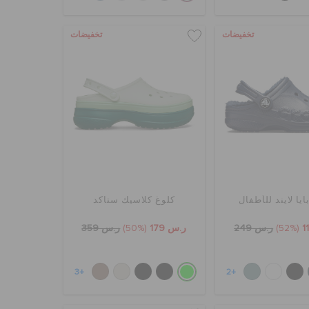
تخفيضات
تخفيضات
ايا لايند للأطفال
كلوغ كلاسيك ستاكد
(52%)
ر.س 249
ر.س 179
(50%)
ر.س 359
+3
+2