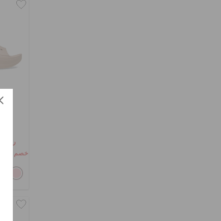
ر.س 139
خصم إضافي 10٪ مع الرمز