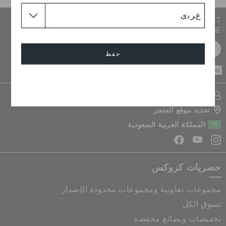
JOIN CROCS CLUB & GET 15% OFF ON YOUR NEXT
PURCHASE
سجل مجانا
حفظ
CASH ON
DELIVERY
إلغاء
تسجيل الدخول الى حسابي
تحديد موقع المتجر
المملكة العربية السعودية
حصريات كروكس
مجموعات تعاونية ومجموعات محدودة الإصدار
تسوق الكل
تخفيضات وبضائع مخفضة