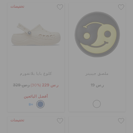
تخفيضات
ملصق جيبيتز
كلوغ بايا بلاتفورم
ر.س 19
ر.س 229
(30%)
ر.س 329
أفضل البائعين
+8
تخفيضات