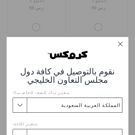
القطع 3
القطع 5
ر.س 39
ر.س 59
نقوم بالتوصيل في كافة دول
مجلس التعاون الخليجي
ﺖﻐﻴﻳﺭ ﺐﻟﺩ ﺎﻠﺸﺤﻧ ﺎﻠﺧﺎﺻ ﺐﻛ:
ستيكر برسومات كرتونية
ستيكر برسومات كرتونية
ر.س 19
ر.س 19
ﺖﻐﻴﻳﺭ ﺎﻠﻠﻏﺓ: