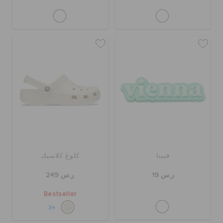
فيينا
كلوغ كلاسيك
ر.س 19
ر.س 249
Bestseller
+3