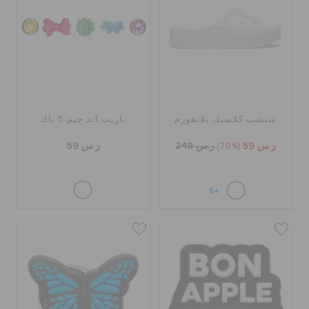
شبشب كلاسيك بلاتفورم
باريت أند جيم 5 باك
ر.س 59
(76%)
ر.س 249
ر.س 59
+5