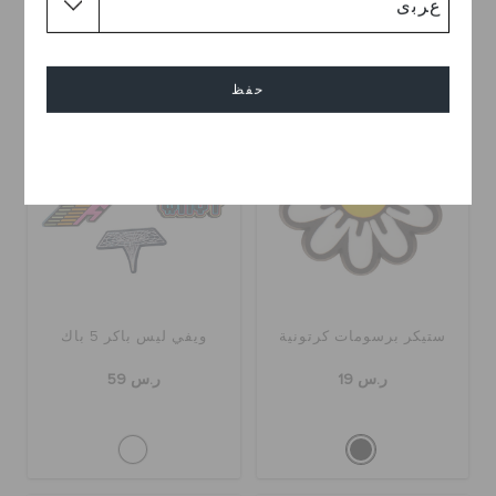
حفظ
إلغاء
ستيكر برسومات كرتونية
ويفي ليس باكر 5 باك
ر.س 19
ر.س 59