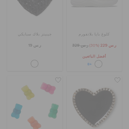
كلوغ بايا بلاتفورم
جيبيتز بلاك سبايكي
ر.س 229
(30%)
ر.س 329
ر.س 19
أفضل البائعين
+8