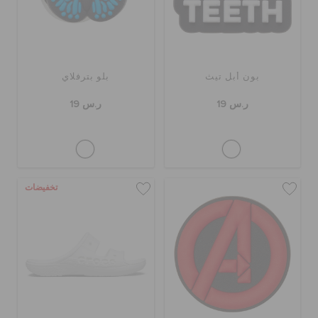
بون أبل تيث
بلو بترفلاي
ر.س 19
ر.س 19
تخفيضات