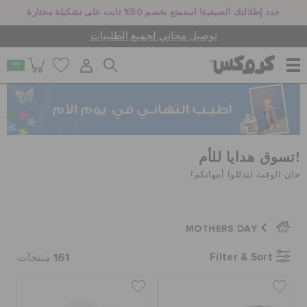
جدد إطلالتك الصيفية! استمتع بخصم 50% ثابت على تشكيلة مختارة
توصيل مجاني لجميع الطلبيات
للنساء
للرجال
!تسوق هدايا للأم
حان الوقت لتدللوا أمهاتكم!
أطفال
MOTHERS DAY
جيبيتز تشارمز
161
Filter & Sort
منتجات
كروكس لمكان العمل