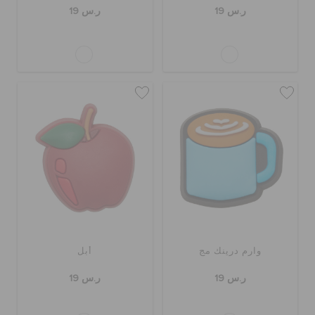
ر.س 19
ر.س 19
وارم درينك مج
أبل
ر.س 19
ر.س 19