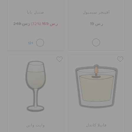
أفينجر سيمبول
صندل بايا
ر.س 19
ر.س 169
(32%)
ر.س 249
+12
فانيلا كاندل
وايت واين