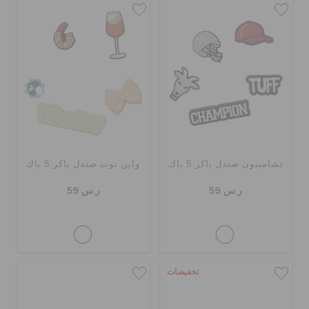
تشامبيون صندل باكر 5 باك
واين نوت صندل باكر 5 باك
ر.س 59
ر.س 59
تخفيضات