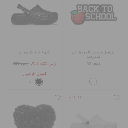
ملصق جيبيتز العودة إلى
كلوغ بايا بلاتفورم
المدرسة
ر.س 19
ر.س 229
(30%)
ر.س 329
أفضل البائعين
+8
تخفيضات