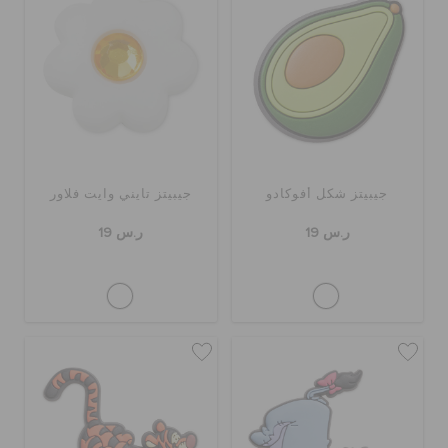
الحقائب
تنزيلات
جيبيتز شكل أفوكادو
جيبيتز تايني وايت فلاور
مميز
ر.س 19
ر.س 19
تسجيل الدخول / اشتراك
قائمة الامنيات
تحديد موقع المتجر