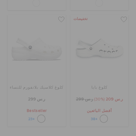
تخفيضات
كلوغ بايا
كلوغ كلاسيك بلاتفورم للنساء
ر.س 209
(30%)
ر.س 299
ر.س 299
أفضل البائعين
Bestseller
+23
+38