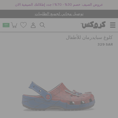
عروض الصيف: خصم 30% - 70% | جدد إطلالتك الصيفية الان
توصيل مجاني لجميع الطلبيات
كلوغ سبايدرمان للأطفال
للنساء
329 SAR
للرجال
أطفال
جيبيتز تشارمز
كروكس لمكان العمل