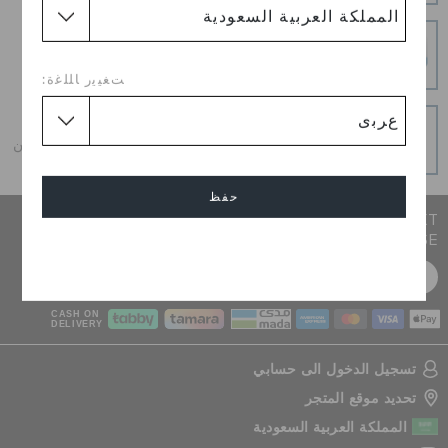
عمليات دفع آمنة
عمليات دفع آمنة 100% باستخدام اتصال SSL المشفر
ﺖﻐﻴﻳﺭ ﺎﻠﻠﻏﺓ:
و قسطه على دفعات
احصل على ما تحب اليوم ، و قسطه على دفعات ، دائما بدون
فوائد عند الدفع في الوقت المحدد
حفظ
JOIN CROCS CLUB & GET 15% OFF ON YOUR NEXT
PURCHASE
إلغاء
سجل مجانا
CASH ON
DELIVERY
تسجيل الدخول الى حسابي
تحديد موقع المتجر
المملكة العربية السعودية