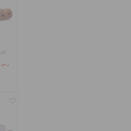
كلوغ
ر.س 99