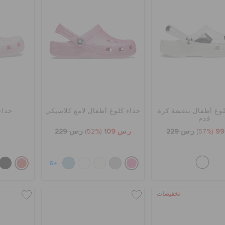
لوغ أطفال بنقشة كرة
حذاء كلوغ أطفال لامع كلاسيكي
حذاء
قدم
(57%)
ر.س 229
ر.س 109
(52%)
ر.س 229
+6
تخفيضات