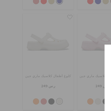
ل كلاسيك ماري جين
كلوغ أطفال كلاسيك ماري جين
ر.س 249
ر.س 249