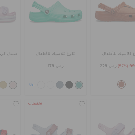
 كلاسيك للأطفال
كلوغ كلاسيك للأطفال
صندل كروك
(57%)
ر.س 229
ر.س 179
+53
تخفيضات