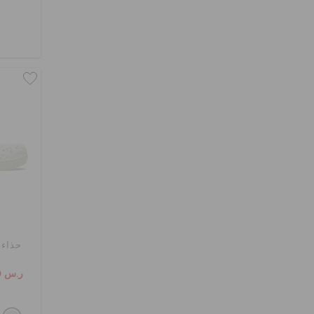
حذاء 
ر.س 129