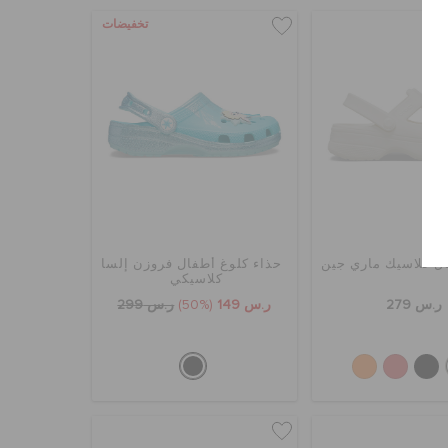
تخفيضات
ل كلاسيك ماري جين
حذاء كلوغ أطفال فروزن إلسا
كلاسيكي
ر.س 279
ر.س 149
(50%)
ر.س 299