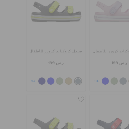
باند كروزر للأطفال
صندل كروكباند كروزر للأطفال
ر.س 199
ر.س 199
+3
+3