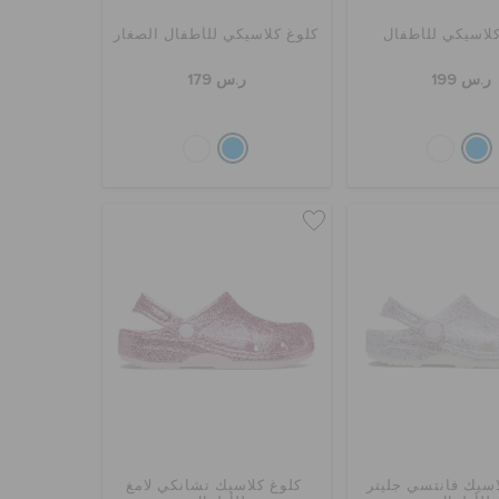
لاسيكي للأطفال
كلوغ كلاسيكي للأطفال الصغار
ر.س 199
ر.س 179
اسيك فانتسي جليتر
كلوغ كلاسيك تشانكي لامغ