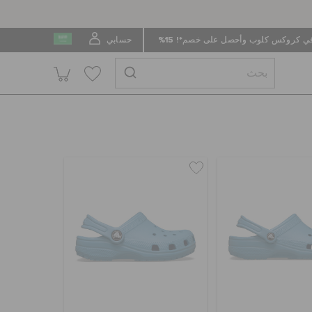
 كروكس كلوب وأحصل على خصم*! 15%
حسابي