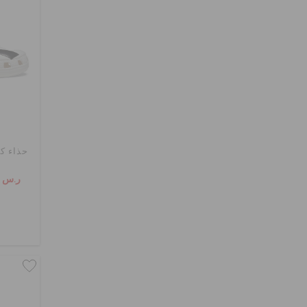
حذاء ك
ر.س 99