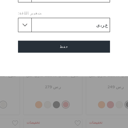
ﺖﻐﻴﻳﺭ ﺎﻠﻠﻏﺓ:
حفظ
إلغاء
فال كلاسيك ماري جين
كلوغ أطفال كلاسيك ماري جين
كلوغ أطفا
ر.س 249
ر.س 279
تخفيضات
تخفيضات