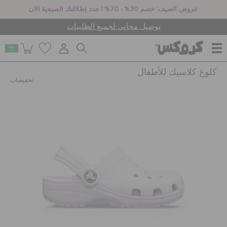
عروض الصيف: خصم 30% - 70% | جدد إطلالتك الصيفية الان
توصيل مجاني لجميع الطلبيات
كلوغ كلاسيك للأطفال
للنساء
تخفيضات
للرجال
أطفال
جيبيتز تشارمز
كروكس لمكان العمل