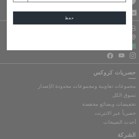
CASH ON
DELIVERY
حفظ
تسجيل الدخول الى حسابي
إلغاء
تحديد موقع المتجر
المملكة العربية السعودية
حصريات كروكس
مجموعات تعاونية ومجموعات محدودة الإصدار
تسوق الكل
تخفيضات وبضائع مخفضة
حصرياً عبر الانترنت
أحدث الصيحات
الشركة