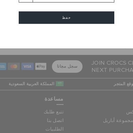
1
حفظ
إرجاع بدون عناء
عمليات دفع آمنة
إلغاء
هل غيرت رأيك؟ لا تقلق. عملية
عمليات 
الإرجاع المجانية لدينا تجعل الأمر
اتصال SSL المشفر
سهلاً.
JOIN CROCS C
سجل مجانا
NEXT PURCH
قع المتجر
المملكة العربية السعودية
مساعدة
كس
تتبع طلبك
جموعة أباريل
اتصل بنا
الطلبيات