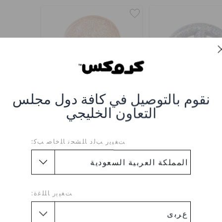
نقوم بالتوصيل في كافة دول مجلس
التعاون الخليجي
 برسومات كرتونية
جليتز فريندز
ﺖﻐﻴﻳﺭ ﺐﻟﺩ ﺎﻠﺸﺤﻧ ﺎﻠﺧﺎﺻ ﺐﻛ:
ر.س 19
ر.س 19
ﺖﻐﻴﻳﺭ ﺎﻠﻠﻏﺓ: