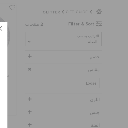
GLITTER
GIFT GUIDE
2
Filter & Sort
منتجات
الترتيب بحسب
خصم
مقاس
ستيكر
Loose
اللون
جنس
الفئة