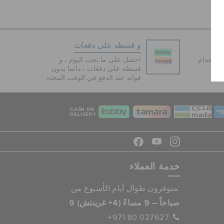
و قسطه على دفعات
دفع آمنة 100% باستخدام
احصل على ما تحب اليوم ، و
قسطه على دفعات ، دائما بدون
فوائد عند الدفع في الوقت المحدد
CASH ON
DELIVERY
خدمة العملاء
متوفرون طوال أيام الأسبوع من:
9 صباحاً – 9 مساءً (4+ غرينتش)
+971 80 027627