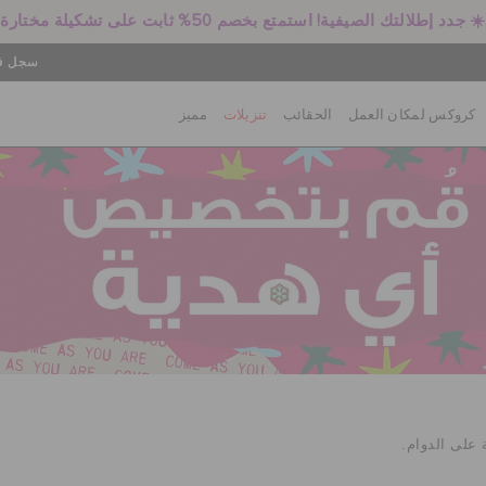
☀️ جدد إطلالتك الصيفية! استمتع بخصم 50% ثابت على تشكيلة مختارة
سجل في
كروكس لمكان العمل
الحقائب
تنزيلات
مميز
 على الدوام.