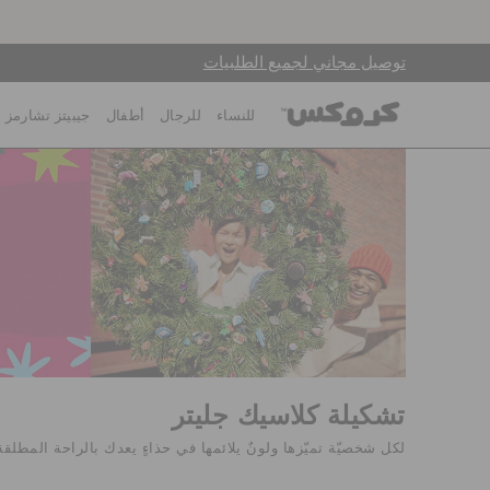
توصيل مجاني لجميع الطلبيات
للنساء
للرجال
أطفال
جيبيتز تشارمز
تشكيلة كلاسيك جليتر
لكل شخصيّة تميّزها ولونٌ يلائمها في حذاءٍ يعدك بالراحة المطلقة