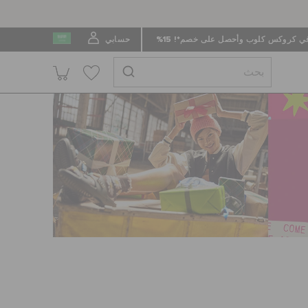
 كروكس كلوب وأحصل على خصم*! 15%
حسابي