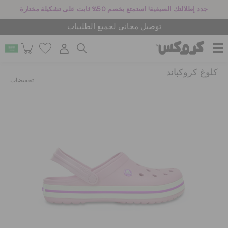
جدد إطلالتك الصيفية! استمتع بخصم 50% ثابت على تشكيلة مختارة
توصيل مجاني لجميع الطلبيات
كلوغ كروكباند
للنساء
تخفيضات
للرجال
أطفال
جيبيتز تشارمز
كروكس لمكان العمل