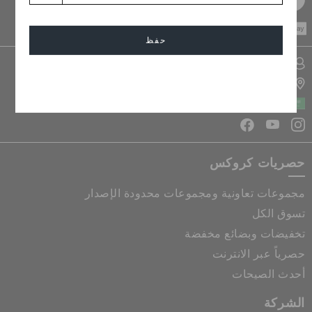
CASH ON
DELIVERY
حفظ
تسجيل الدخول الى حسابي
إلغاء
تحديد موقع المتجر
المملكة العربية السعودية
حصريات كروكس
مجموعات تعاونية ومجموعات محدودة الإصدار
تسوق الكل
تخفيضات وبضائع مخفضة
حصرياً عبر الانترنت
أحدث الصيحات
الشركة