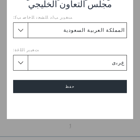
مجلس التعاون الخليجي
ﺖﻐﻴﻳﺭ ﺐﻟﺩ ﺎﻠﺸﺤﻧ ﺎﻠﺧﺎﺻ ﺐﻛ:
ﺖﻐﻴﻳﺭ ﺎﻠﻠﻏﺓ:
صندل سوهو بمقدمة Y
ر.س 299
حفظ
اشترِ 2 واحصل على 25% خصم
إلغاء
+1
1