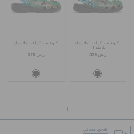
الحقائب
تنزيلات
كلوغ ماينكرافت كلاسيك
كلوغ ماينكرافت كلاسيك
للأطفال
ر.س 329
ر.س 379
مميز
تسجيل الدخول / اشتراك
قائمة الامنيات
1
تحديد موقع المتجر
شحن مجاني