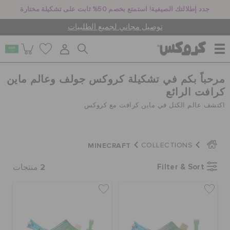
جدد إطلالتك الصيفية! استمتع بخصم 50% ثابت على تشكيلة مختارة
توصيل مجاني لجميع الطلبيات
مرحباً بكم في تشكيلة كروكس جولف وعالم ماين
للنساء
كرافت الرائع
اكتشف عالم الكتل في ماين كرافت مع كروكس
للرجال
MINECRAFT
COLLECTIONS
أطفال
2
Filter & Sort
منتجات
جيبيتز تشارمز
كروكس لمكان العمل