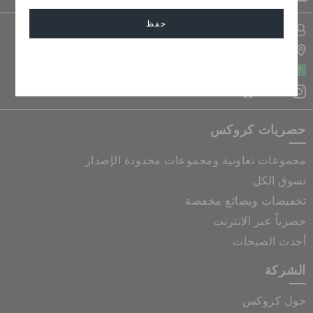
حفظ
تسجيل الدخول الى حسابي
تحديد موقع المتجر
إلغاء
المملكة العربية السعودية
حصريات كروكس
مجموعات تعاونية ومجموعات محدودة الإصدار
تسوق الكل
تخفيضات وبضائع مخفضة
حصرياً عبر الانترنت
أحدث الصيحات
الشركة
حول كروكس