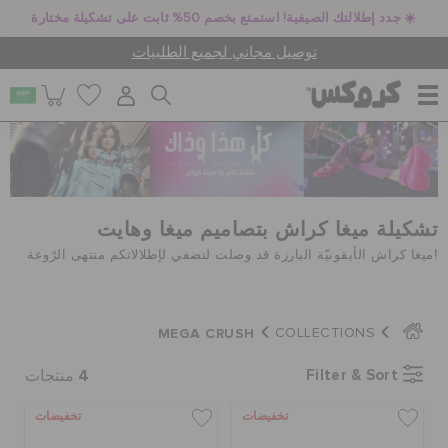
☀️ جدد إطلالتك الصيفية! استمتع بخصم 50% ثابت على تشكيلة مختارة
توصيل مجاني لجميع الطلبيات
للنساء
للرجال
تشكيلة ميغا كراش بتصاميم ميغا وهايت
!ميغا كراش الأيقونيّة البارزة قد وصلت لتضفي لإطلالاتكم منتهى الرّوعة
أطفال
MEGA CRUSH
COLLECTIONS
جيبيتز تشارمز
4
Filter & Sort
منتجات
تخفيضات
تخفيضات
كروكس لمكان العمل