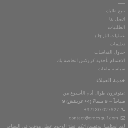
تتبع طلبك
اتصل بنا
الطلبيات
عمليات الإرجاع
تعليمات
جدول القياسات
الاهتمام بأحذية كروكس الخاصة بك
سياسة ملفات
خدمة العملاء
متوفرون طوال أيام الأسبوع من:
9 صباحاً – 9 مساءً (4+ غرينتش)
+971 80 027627
contact@crocsgulf.com
لقد استلمنا استفساراتكم. نظرًا لوجود عطل مؤقت في النظام،