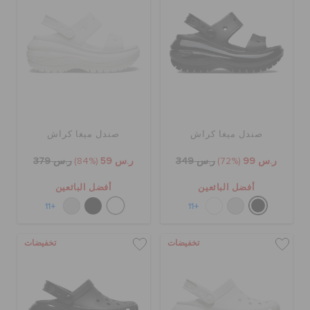
الحقائب
تنزيلات
صندل ميغا كراش
صندل ميغا كراش
مميز
ر.س 99
(72%)
ر.س 349
ر.س 59
(84%)
ر.س 379
تسجيل الدخول / اشتراك
أفضل البائعين
أفضل البائعين
+11
+11
قائمة الامنيات
تخفيضات
تخفيضات
تحديد موقع المتجر