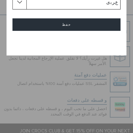
1
حفظ
شحن مجاني
توصيل مجاني على جميع الطلبيات المدفوعة مقدما
إلغاء
إرجاع بدون عناء
هل غيرت رأيك؟ لا تقلق. عملية الإرجاع المجانية لدينا تجعل
الأمر سهلاً.
عمليات دفع آمنة
عمليات دفع آمنة 100% باستخدام اتصال SSL المشفر
و قسطه على دفعات
احصل على ما تحب اليوم ، و قسطه على دفعات ، دائما بدون
فوائد عند الدفع في الوقت المحدد
JOIN CROCS CLUB & GET 15% OFF ON YOUR NEXT