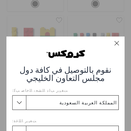
نقوم بالتوصيل في كافة دول
مجلس التعاون الخليجي
إكسسوار كروكس العلامة
إكسسوار كروكس العلامة
الرئيسية 4 إل دبليو – 10 قطع
الرئيسية 4 إل دبليو – 5 قطع
ﺖﻐﻴﻳﺭ ﺐﻟﺩ ﺎﻠﺸﺤﻧ ﺎﻠﺧﺎﺻ ﺐﻛ:
ر.س 99
ر.س 59
ﺖﻐﻴﻳﺭ ﺎﻠﻠﻏﺓ: