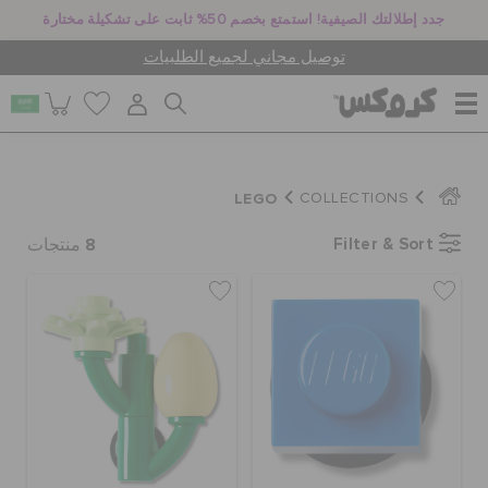
جدد إطلالتك الصيفية! استمتع بخصم 50% ثابت على تشكيلة مختارة
توصيل مجاني لجميع الطلبيات
للنساء
LEGO
COLLECTIONS
8
Filter & Sort
للرجال
منتجات
أطفال
جيبيتز تشارمز
كروكس لمكان العمل