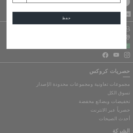
سجل مجانا
CASH ON
DELIVERY
حفظ
تسجيل الدخول الى حسابي
إلغاء
تحديد موقع المتجر
المملكة العربية السعودية
حصريات كروكس
مجموعات تعاونية ومجموعات محدودة الإصدار
تسوق الكل
تخفيضات وبضائع مخفضة
حصرياً عبر الانترنت
أحدث الصيحات
الشركة