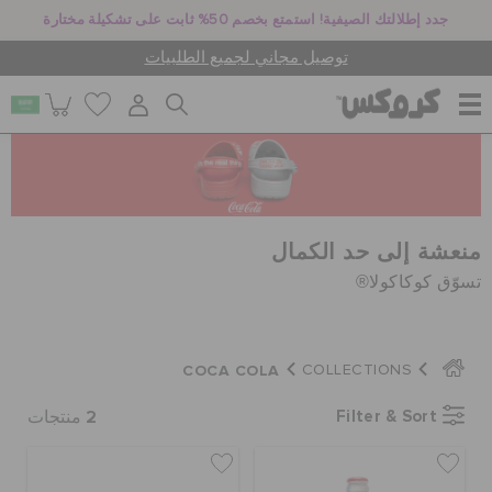
جدد إطلالتك الصيفية! استمتع بخصم 50% ثابت على تشكيلة مختارة
توصيل مجاني لجميع الطلبيات
للنساء
للرجال
منعشة إلى حد الكمال
تسوّق كوكاكولا®
أطفال
COCA COLA
COLLECTIONS
جيبيتز تشارمز
2
Filter & Sort
منتجات
كروكس لمكان العمل