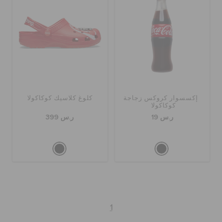
الحقائب
تنزيلات
إكسسوار كروكس زجاجة
كلوغ كلاسيك كوكاكولا
مميز
كوكاكولا
ر.س 19
ر.س 399
تسجيل الدخول / اشتراك
قائمة الامنيات
تحديد موقع المتجر
1