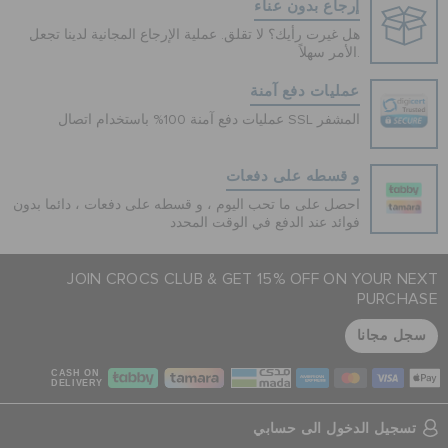
إرجاع بدون عناء
هل غيرت رأيك؟ لا تقلق. عملية الإرجاع المجانية لدينا تجعل
الأمر سهلاً.
عمليات دفع آمنة
عمليات دفع آمنة 100% باستخدام اتصال SSL المشفر
و قسطه على دفعات
احصل على ما تحب اليوم ، و قسطه على دفعات ، دائما بدون
فوائد عند الدفع في الوقت المحدد
JOIN CROCS CLUB & GET 15% OFF ON YOUR NEXT
PURCHASE
سجل مجانا
CASH ON
DELIVERY
تسجيل الدخول الى حسابي