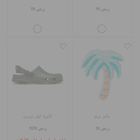
ر.س 19
ر.س 19
بالم تري
كلوغ أول تيرين
ر.س 19
ر.س 329