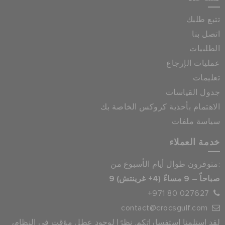
تتبع طلبك
اتصل بنا
الطلبيات
عمليات الإرجاع
تعليمات
جدول القياسات
الاهتمام بأحذية كروكس الخاصة بك
سياسة ملفات
خدمة العملاء
متوفرون طوال أيام الأسبوع من:
9 صباحاً – 9 مساءً (4+ غرينتش)
+971 80 027627
contact@crocsgulf.com
لقد استلمنا استفساراتكم. نظرًا لوجود عطل مؤقت في النظام،