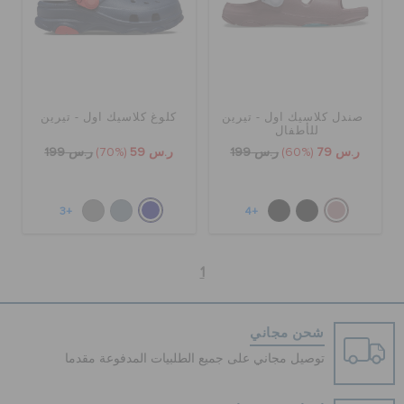
صندل كلاسيك اول - تيرين
كلوغ كلاسيك اول - تيرين
للأطفال
ر.س 79
(60%)
ر.س 199
ر.س 59
(70%)
ر.س 199
+3
+4
1
شحن مجاني
توصيل مجاني على جميع الطلبيات المدفوعة مقدما