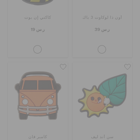
أون ذا لوكأوت 3 باك
كاكتي إن بوت
ر.س 39
ر.س 19
سن أند ليف
كامبر فان