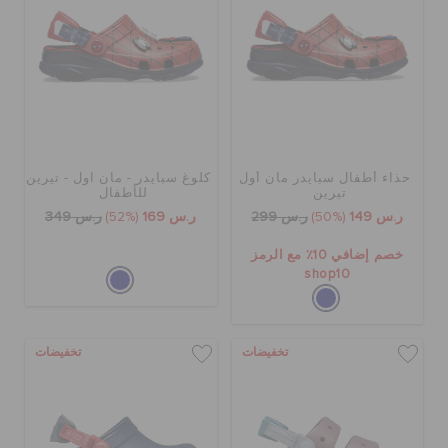
حذاء أطفال سبايدر مان أول
كلوغ سبايدر - مان اول - تيرين
تيرين
للأطفال
ر.س 149
(50%)
ر.س 299
ر.س 169
(52%)
ر.س 349
خصم إضافي 10٪ مع الرمز
shop10
تخفيضات
تخفيضات