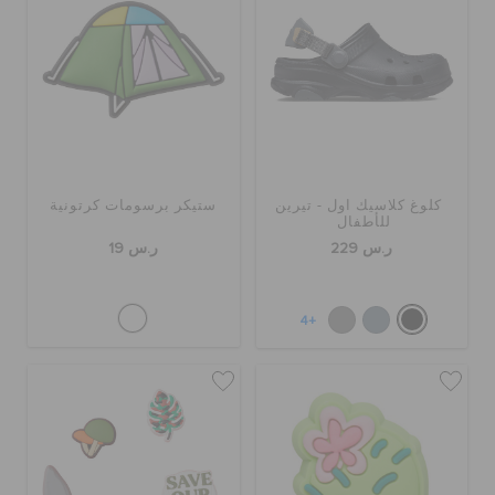
الحقائب
تنزيلات
كلوغ كلاسيك اول - تيرين
ستيكر برسومات كرتونية
مميز
للأطفال
ر.س 229
ر.س 19
تسجيل الدخول / اشتراك
+4
قائمة الامنيات
تحديد موقع المتجر