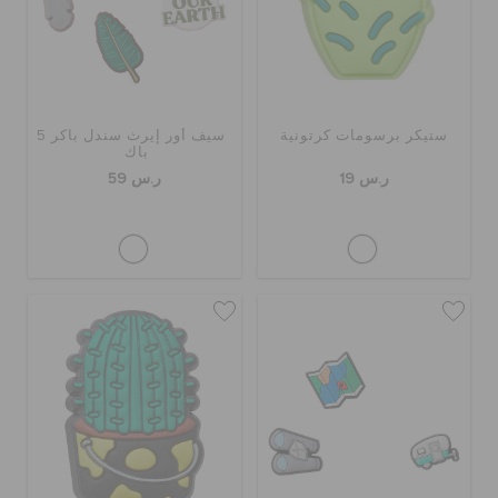
حالة الطلبية
الطلبيات المرتجعة
ستيكر برسومات كرتونية
سيف أور إيرث سندل باكر 5
باك
خدمة العملاء
ر.س 19
ر.س 59