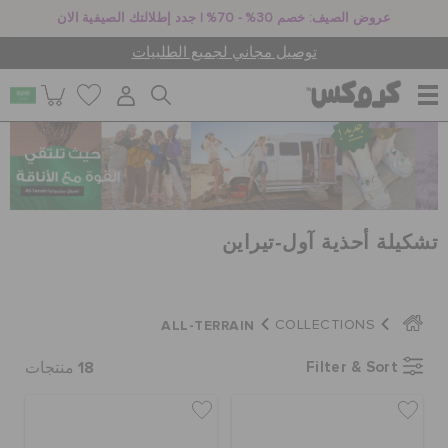
عروض الصيف: خصم 30% - 70% | جدد إطلالتك الصيفية الان
توصيل مجاني لجميع الطلبيات
للنساء
للرجال
تشكيلة أحذية آول-تيراين
أطفال
ALL-TERRAIN
COLLECTIONS
جيبيتز تشارمز
18
Filter & Sort
منتجات
كروكس لمكان العمل