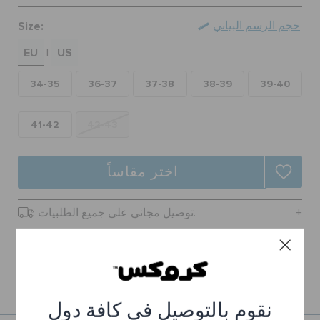
حالة الطلبية
Size:
حجم الرسم البياني
EU
US
|
الطلبيات المرتجعة
34-35
36-37
37-38
38-39
39-40
خدمة العملاء
41-42
42-43
اختر مقاساً
توصيل مجاني على جميع الطلبيات.
ارجاع مجاني لجميع الطلبات
تفاصيل المنتج
نقوم بالتوصيل في كافة دول