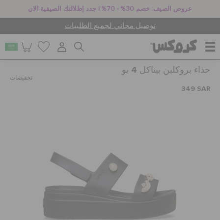
عروض الصيف: خصم 30% - 70% | جدد إطلالتك الصيفية الان
توصيل مجاني لجميع الطلبيات
حذاء بروكلين بيناكل 4 يو
للنساء
تخفيضات
349 SAR
للرجال
أطفال
جيبيتز تشارمز
كروكس لمكان العمل