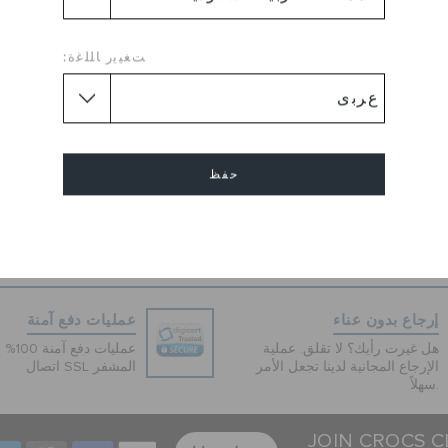
ًا لكن شبابي، مصقول لكن مرِح.
ب بتصميم أنيق يدوم. تفاصيل
بروكلين فلات:
ﺖﻐﻴﻳﺭ ﺎﻠﻠﻏﺓ:
مة أنيقة وتصميم مناسب
وخارجي بتقنية كروسليت
I راحة كروكس الأيقونية: خفيف. مرن. راحة بزاوية 360
حفظ
درجة.
EU :
Loose
إلغاء
إرجاع بدون عناء
عمليات دفع آمنة
هل غيرت رأيك؟ لا تقلق. عملية
عمليات 
الإرجاع المجانية لدينا تجعل الأمر
اتصال SSL المشفر
سهلاً.
JOIN CROCS C