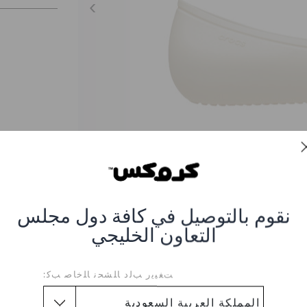
نقوم بالتوصيل في كافة دول مجلس
التعاون الخليجي
صندل بروكلين فلات
ﺖﻐﻴﻳﺭ ﺐﻟﺩ ﺎﻠﺸﺤﻧ ﺎﻠﺧﺎﺻ ﺐﻛ:
ر #CR-209384-160_Stucco