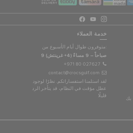
CASH ON
DELIVERY
خدمة العملاء
متوفرون طوال أيام الأسبوع من:
9 صباحاً – 9 مساءً (4+ غرينتش)
+971 80 027627
contact@crocsgulf.com
لقد استلمنا استفساراتكم. نظرًا لوجود
عطل مؤقت في النظام، قد يتأخر الرد
قليلًا
 بك