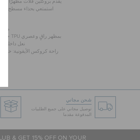
يقدم بروكلين فلات مظهرًا أنيق
استمتعي بحذاء مسطح مصبو
I مقد
I جزء علوي مصبوب من خامة TPU بمظهر راقٍ وعصري
I نعل داخلي 
شحن مجاني
توصيل مجاني على جميع الطلبيات
المدفوعة مقدما
LUB & GET 15% OFF ON YOUR