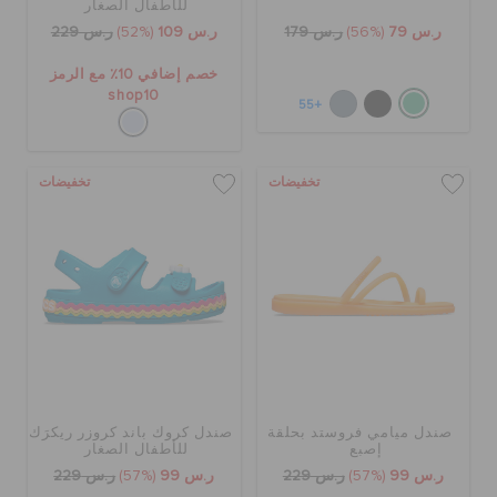
للأطفال الصغار
ر.س 79
(56%)
ر.س 179
ر.س 109
(52%)
ر.س 229
خصم إضافي 10٪ مع الرمز
shop10
+55
تخفيضات
تخفيضات
صندل ميامي فروستد بحلقة
صندل كروك باند كروزر ريكرَك
إصبع
للأطفال الصغار
ر.س 99
(57%)
ر.س 229
ر.س 99
(57%)
ر.س 229