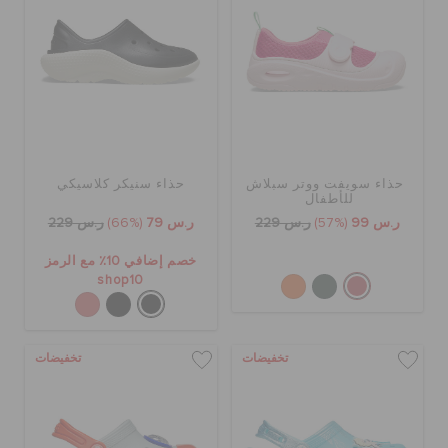
حذاء سويفت ووتر سبلاش
حذاء سنيكر كلاسيكي
للأطفال
ر.س 99
(57%)
ر.س 229
ر.س 79
(66%)
ر.س 229
خصم إضافي 10٪ مع الرمز
shop10
تخفيضات
تخفيضات