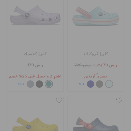
كلوغ كروكباند
كلوغ كلاسيك
ر.س 79
(66%)
ر.س 229
ر.س 179
حصرياً أونلاين
اشترِ 2 واحصل على 25% خصم
+55
+16