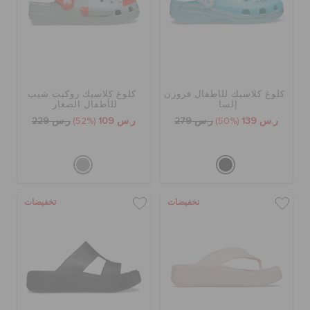
كلوغ كلاسيك للأطفال فروزن
كلوغ كلاسيك روكيت شيب
إلسا
للأطفال الصغار
ر.س 139
(50%)
ر.س 279
ر.س 109
(52%)
ر.س 229
تخفيضات
تخفيضات