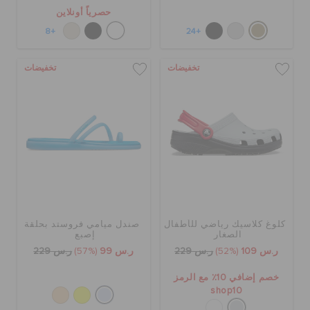
حصرياً أونلاين
+8
+24
تخفيضات
تخفيضات
كلوغ كلاسيك رياضي للأطفال
صندل ميامي فروستد بحلقة
الصغار
إصبع
ر.س 109
(52%)
ر.س 229
ر.س 99
(57%)
ر.س 229
خصم إضافي 10٪ مع الرمز
shop10