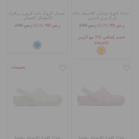
حذاء كلوغ تودلرز كلاسيك جاك
صندل كروك باند كروزر ريكرَك
الحقائب
أو لانترن لايتس
للأطفال الصغار
ر.س 119
(52%)
ر.س 249
ر.س 119
(52%)
ر.س 249
خصم إضافي 10٪ مع الرمز
تنزيلات
shop10
مميز
تخفيضات
تسجيل الدخول / اشتراك
قائمة الامنيات
تحديد موقع المتجر
حذاء كلوغ كلاسيك بفتحة
حذاء كلوغ كلاسيك بفتحة