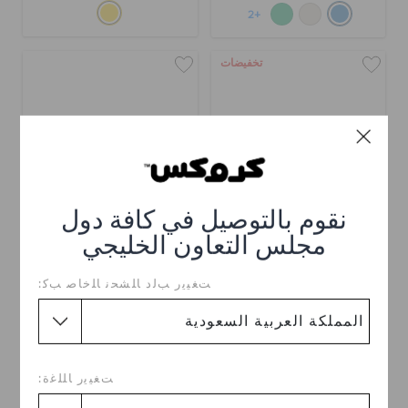
+2
تخفيضات
نقوم بالتوصيل في كافة دول
مجلس التعاون الخليجي
حذاء كلوغ كلاسيك بفتحة
حذاء كلوغ كلاسيك بفتحة
ﺖﻐﻴﻳﺭ ﺐﻟﺩ ﺎﻠﺸﺤﻧ ﺎﻠﺧﺎﺻ ﺐﻛ:
ر.س 109
(52%)
ر.س 229
ر.س 279
خصم إضافي 10٪ مع الرمز
اشترِ 2 واحصل على 25% خصم
shop10
+5
ﺖﻐﻴﻳﺭ ﺎﻠﻠﻏﺓ:
+2