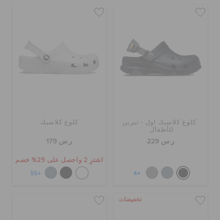
كلوغ كلاسيك اول - تيرين
كلوغ كلاسيك
للأطفال
ر.س 229
ر.س 179
اشترِ 2 واحصل على 25% خصم
+55
+4
تخفيضات