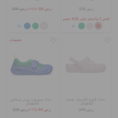
حالة الطلبية
ر.س 229
ر.س 129
(44%)
ر.س 229
اشترِ 2 واحصل على 25% خصم
الطلبيات المرتجعة
+2
+2
خدمة العملاء
تخفيضات
حذاء كلوغ كلاسيك بفتحة
حذاء سويفت ووتر سبلاش
للأطفال
للأطفال
ر.س 249
ر.س 99
(57%)
ر.س 229