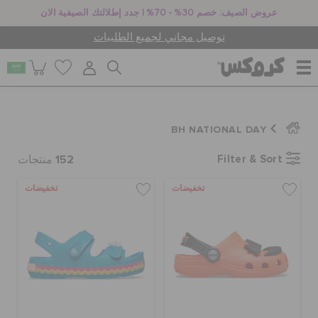
عروض الصيف: خصم 30% - 70% | جدد إطلالتك الصيفية الان
توصيل مجاني لجميع الطلبيات
للنساء
BH NATIONAL DAY
152
Filter & Sort
للرجال
منتجات
تخفيضات
تخفيضات
أطفال
جيبيتز تشارمز
كروكس لمكان العمل