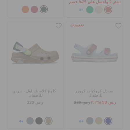
اشترِ 2 واحصل على 25% خصم
+3
تخفيضات
صندل كروكباند كروزر
كلوغ كلاسيك اول - تيرين
للأطفال
للأطفال
ر.س 99
(57%)
ر.س 229
ر.س 229
+4
+6