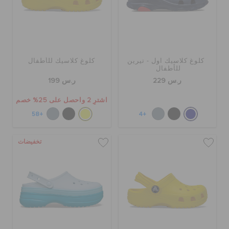
كلوغ كلاسيك اول - تيرين
كلوغ كلاسيك للأطفال
للأطفال
ر.س 229
ر.س 199
اشترِ 2 واحصل على 25% خصم
+58
+4
تخفيضات