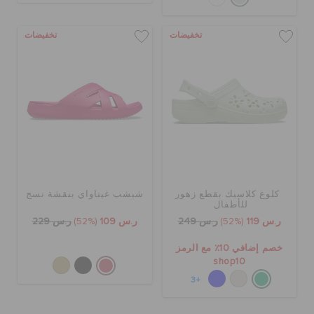
تخفيضات
تخفيضات
كلوغ كلاسيك بقطع زهور
شبشب غيتاواي بنقشة نسج
للأطفال
ر.س 119
(52%)
ر.س 249
ر.س 109
(52%)
ر.س 229
خصم إضافي 10٪ مع الرمز
shop10
+3