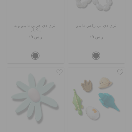
ثري دي تي ركس داينو
ثري دي جرين داينو ويذ
سكيلز
ر.س 19
ر.س 19