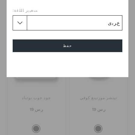
ﺖﻐﻴﻳﺭ ﺎﻠﻠﻏﺓ:
حفظ
إلغاء
تيتشر مورنينغ كوفي
جود جوب نوتباد
ر.س 19
ر.س 19