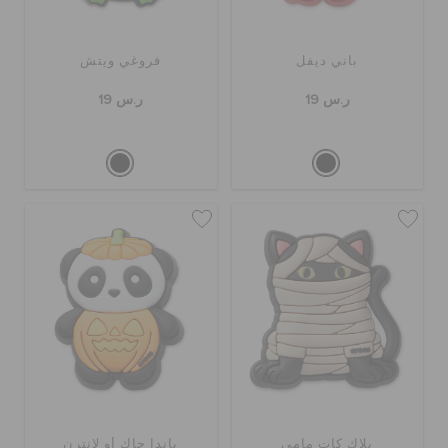
باني ديفل
فروغي ويتش
ر.س 19
ر.س 19
بلاك كات مامي
باندا جاك أو لانترن