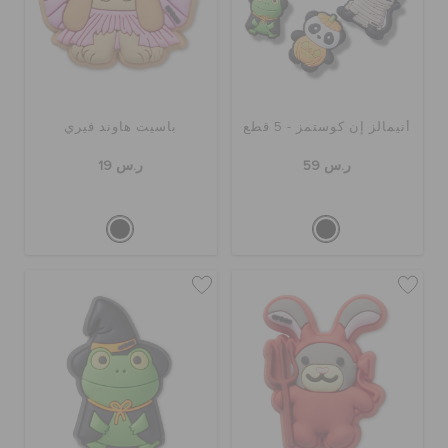
أنيمالز إن كوستمز - 5 قطع
باسيت هاوند فيري
ر.س 59
ر.س 19