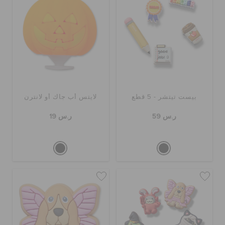
بيست تيتشر - 5 قطع
لايتس أب جاك أو لانترن
ر.س 59
ر.س 19