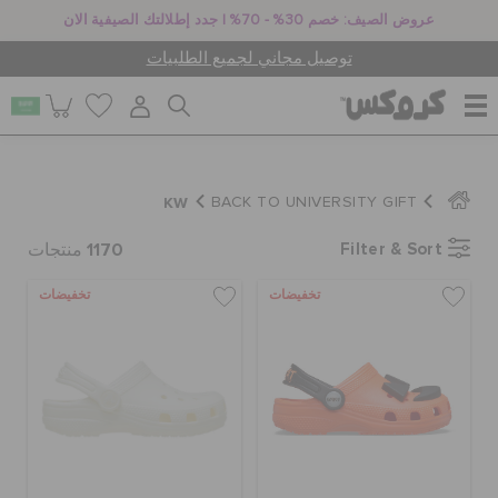
عروض الصيف: خصم 30% - 70% | جدد إطلالتك الصيفية الان
توصيل مجاني لجميع الطلبيات
للنساء
KW
BACK TO UNIVERSITY GIFT
1170
Filter & Sort
للرجال
منتجات
تخفيضات
تخفيضات
أطفال
جيبيتز تشارمز
كروكس لمكان العمل