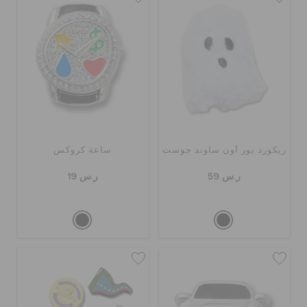
ريكورد يور أون ساوند جوست
ساعة كروكس
ر.س 59
ر.س 19