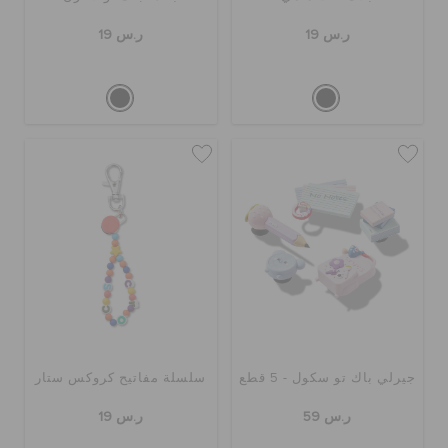
ر.س 19
ر.س 19
جيرلي باك تو سكول - 5 قطع
سلسلة مفاتيح كروكس ستار
ر.س 59
ر.س 19