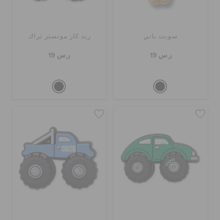
سويت باني
ريد كار مونستر تراك
ر.س 19
ر.س 19