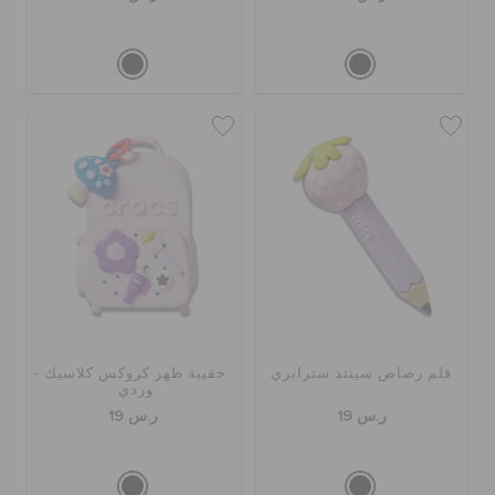
قلم رصاص سينتد سترابري
حقيبة ظهر كروكس كلاسيك -
وردي
ر.س 19
ر.س 19