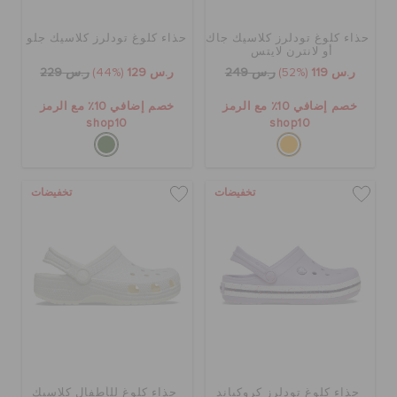
حذاء كلوغ تودلرز كلاسيك جاك
حذاء كلوغ تودلرز كلاسيك جلو
الحقائب
أو لانترن لايتس
ر.س 119
(52%)
ر.س 249
ر.س 129
(44%)
ر.س 229
خصم إضافي 10٪ مع الرمز
خصم إضافي 10٪ مع الرمز
تنزيلات
shop10
shop10
مميز
تخفيضات
تخفيضات
تسجيل الدخول / اشتراك
قائمة الامنيات
تحديد موقع المتجر
حذاء كلوغ تودلرز كروكباند
حذاء كلوغ للأطفال كلاسيك