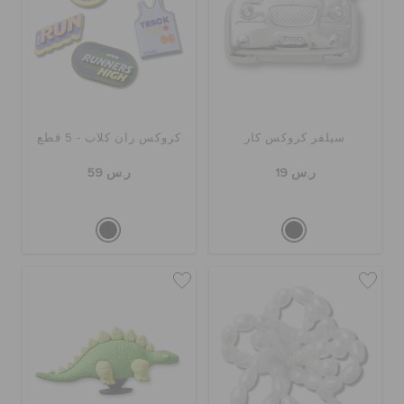
سيلفر كروكس كار
كروكس ران كلاب - 5 قطع
ر.س 19
ر.س 59