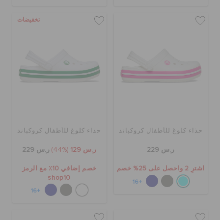
تخفيضات
حذاء كلوغ للأطفال كروكباند
حذاء كلوغ للأطفال كروكباند
ر.س 229
ر.س 129
(44%)
ر.س 229
اشترِ 2 واحصل على 25% خصم
خصم إضافي 10٪ مع الرمز
shop10
+16
+16