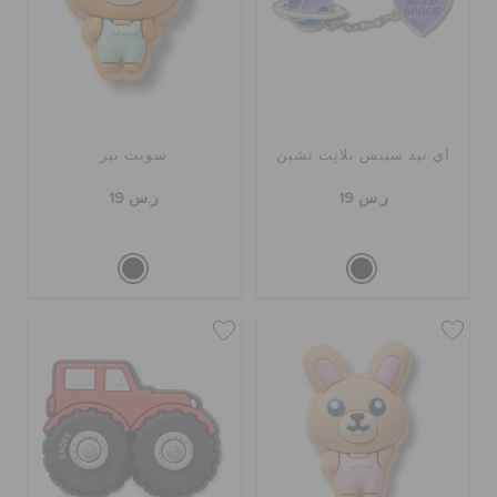
آي نيد سبيس بلانِت تشين
سويت بير
ر.س 19
ر.س 19