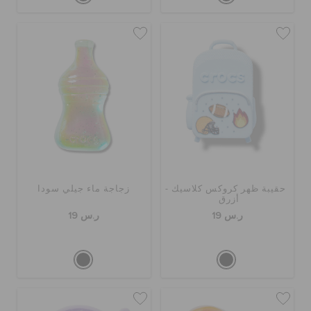
حقيبة ظهر كروكس كلاسيك -
زجاجة ماء جيلي سودا
أزرق
ر.س 19
ر.س 19