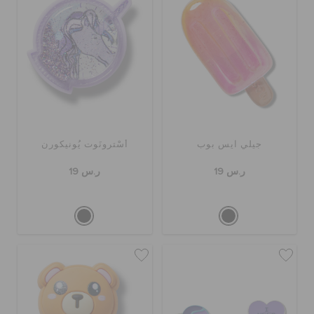
جيلي آيس بوب
أسْترونَوت يُونيكورن
ر.س 19
ر.س 19