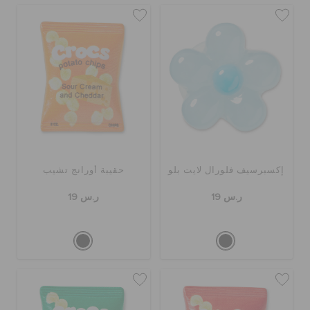
إكسبرسيف فلورال لايت بلو
حقيبة أورانج تشيب
ر.س 19
ر.س 19