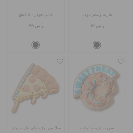
هارت وينغز دودل
فاني فودز - 5 قطع
ر.س 19
ر.س 59
سويت تريت دونات
سلايس أوف ماي هارت بيتزا