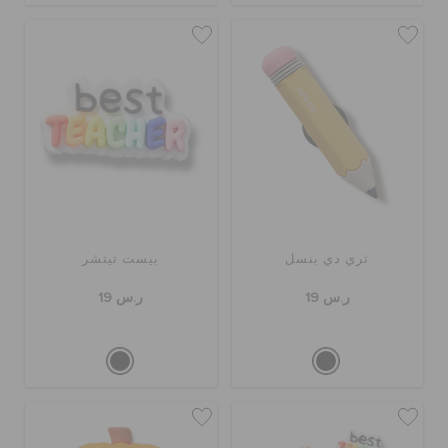
ثري دي بنسل
بيست تيتشر
ر.س 19
ر.س 19