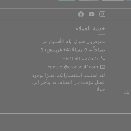
خدمة العملاء
متوفرون طوال أيام الأسبوع من:
9 صباحاً – 9 مساءً (4+ غرينتش)
+971 80 027627
contact@crocsgulf.com
لقد استلمنا استفساراتكم. نظرًا لوجود
عطل مؤقت في النظام، قد يتأخر الرد
قليلًا
 بك