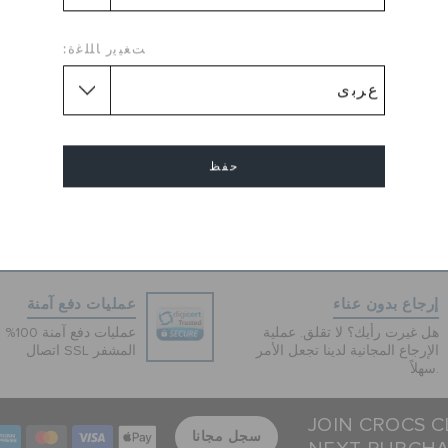
Feminine, fun and refined, th
Strappy" sandals from Crocs
ﺖﻐﻴﻳﺭ ﺎﻠﻠﻏﺓ:
the go. Made from thermoplas
design of these sandals mak
comfortable to wear all day 
good on your feet all day lon
Flat
طول الكعب :
حفظ
Round
شكل القدم :
Sole :
Rubber Sole
إلغاء
إرجاع بدون عناء
عمليات دفع آمنة
هل غيرت رأيك؟ لا تقلق. عملية
عمليات 
الإرجاع المجانية لدينا تجعل الأمر
اتصال SSL المشفر
سهلاً.
JOIN CROCS C
سجل مجانا