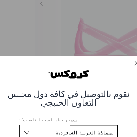
نقوم بالتوصيل في كافة دول مجلس
التعاون الخليجي
Isabella Cut Strappy S
ﺖﻐﻴﻳﺭ ﺐﻟﺩ ﺎﻠﺸﺤﻧ ﺎﻠﺧﺎﺻ ﺐﻛ:
العنصر #205149-6NU-PINK