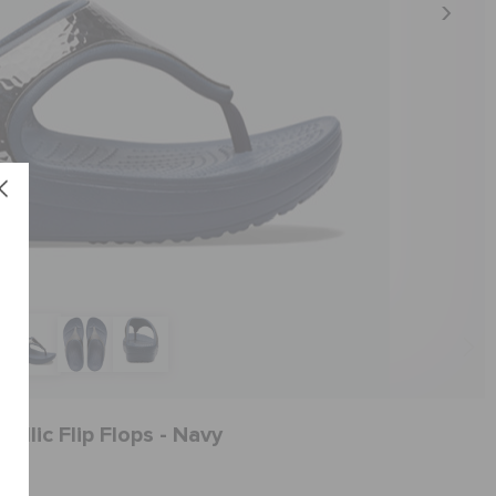
llic Flip Flops - Navy