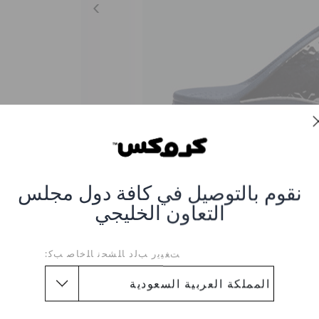
نقوم بالتوصيل في كافة دول مجلس
التعاون الخليجي
ﺖﻐﻴﻳﺭ ﺐﻟﺩ ﺎﻠﺸﺤﻧ ﺎﻠﺧﺎﺻ ﺐﻛ:
Sloane Hammered Meta
205134-463
العنصر #205134-463-NAVY