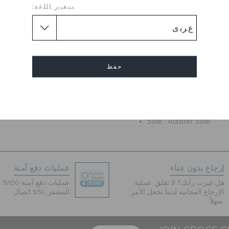
ﺖﻐﻴﻳﺭ ﺎﻠﻠﻏﺓ:
Be the cynosure of all eyes wi
flops from the house of Croc
comfortable sole of this pair 
feel out of this world. Make
as you wear this pair with a m
حفظ
neckpiece.
Flat
طول الكعب :
إلغاء
Round
شكل القدم :
Sole :
Rubber Sole
إرجاع بدون عناء
عمليات دفع آمنة
هل غيرت رأيك؟ لا تقلق. عملية
عمليات 
الإرجاع المجانية لدينا تجعل الأمر
اتصال SSL المشفر
سهلاً.