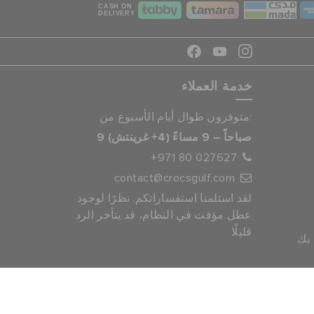
CASH ON
DELIVERY
خدمة العملاء
متوفرون طوال أيام الأسبوع من:
9 صباحاً – 9 مساءً (4+ غرينتش)
+971 80 027627
contact@crocsgulf.com
لقد استلمنا استفساراتكم. نظرًا لوجود
عطل مؤقت في النظام، قد يتأخر الرد
قليلًا
 بك