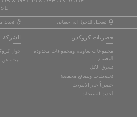
LUB & GET 15% OFF ON YOUR
ASE
تسجيل الدخول الى حسابي
تحديد مو
حصريات كروكس
الشركة
مجموعات تعاونية ومجموعات محدودة
حول كرو
الإصدار
لمحة عن م
تسوق الكل
تخفيضات وبضائع مخفضة
حصرياً عبر الانترنت
أحدث الصيحات
خريطة الموقع