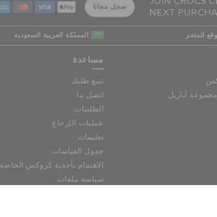
JOIN CROCS C
سجل مجانا
NEXT PURCH
قع المتجر
المملكة العربية السعودية
مساعدة
كس
تتبع طلبك
جموعة أباريل
اتصل بنا
الطلبيات
عمليات الإرجاع
تعليمات
جدول القياسات
الاهتمام بأحذية كروكس الخاصة
سياسة ملفات
|
|
الخصوصية
إخلاء المسؤولية
حقوق النشر © 2026 كروكس كل الحقوق محفوظة