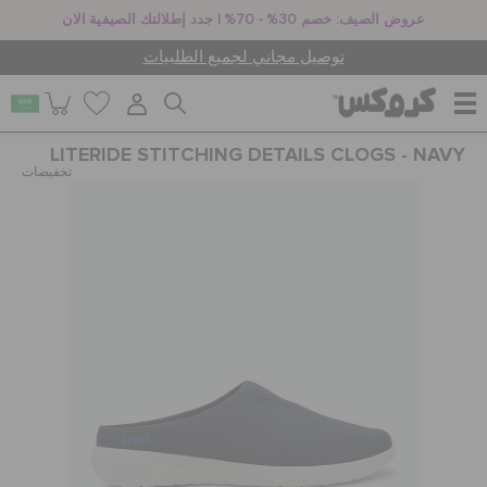
عروض الصيف: خصم 30% - 70% | جدد إطلالتك الصيفية الان
توصيل مجاني لجميع الطلبيات
LITERIDE STITCHING DETAILS CLOGS - NAVY
للنساء
تخفيضات
للرجال
أطفال
جيبيتز تشارمز
كروكس لمكان العمل