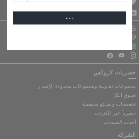
CASH ON
DELIVERY
حفظ
تسجيل الدخول الى حسابي
إلغاء
تحديد موقع المتجر
المملكة العربية السعودية
حصريات كروكس
مجموعات تعاونية ومجموعات محدودة الإصدار
تسوق الكل
تخفيضات وبضائع مخفضة
حصرياً عبر الانترنت
أحدث الصيحات
الشركة