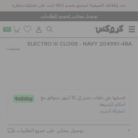
جدد إطلالتك الصيفية! استمتع بخصم 50% ثابت على تشكيلة مختارة
توصيل مجاني لجميع الطلبيات
ELECTRO III CLOGS - NAVY 204991-4BA
للنساء
تخفيضات
للرجال
أطفال
جيبيتز تشارمز
توصيل مجاني على جميع الطلبيات.
كروكس لمكان العمل