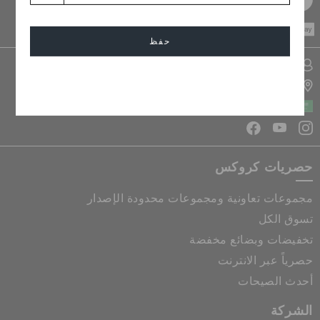
CASH ON
DELIVERY
حفظ
تسجيل الدخول الى حسابي
إلغاء
تحديد موقع المتجر
المملكة العربية السعودية
حصريات كروكس
مجموعات تعاونية ومجموعات محدودة الإصدار
تسوق الكل
تخفيضات وبضائع مخفضة
حصرياً عبر الانترنت
أحدث الصيحات
الشركة