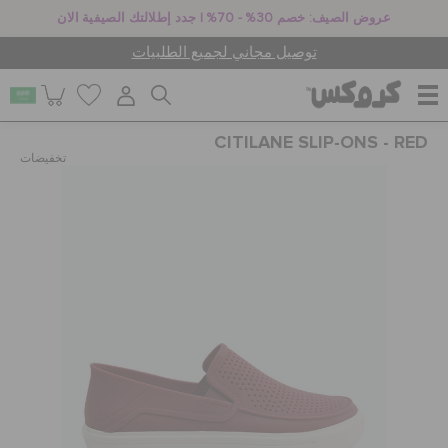
عروض الصيف: خصم 30% - 70% | جدد إطلالتك الصيفية الان
توصيل مجاني لجميع الطلبيات
CITILANE SLIP-ONS - RED
للنساء
تخفيضات
للرجال
أطفال
جيبيتز تشارمز
كروكس لمكان العمل