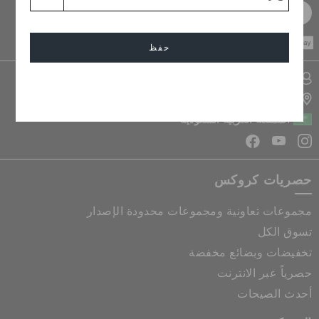
سجل مجانا
CASH ON
DELIVERY
حفظ
تسجيل الدخول الى حسابي
إلغاء
تحديد موقع المتجر
المملكة العربية السعودية
حصريات كروكس
مجموعات تعاونية ومجموعات محدودة الإصدار
تسوق الكل
تخفيضات وبضائع مخفضة
حصرياً عبر الانترنت
أحدث الصيحات