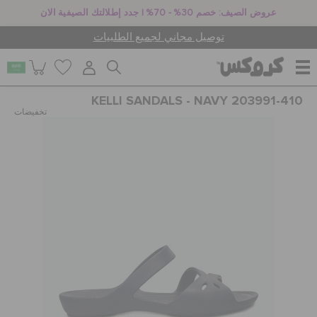
عروض الصيف: خصم 30% - 70% | جدد إطلالتك الصيفية الان
توصيل مجاني لجميع الطلبيات
KELLI SANDALS - NAVY 203991-410
للنساء
تخفيضات
للرجال
أطفال
جيبيتز تشارمز
كروكس لمكان العمل