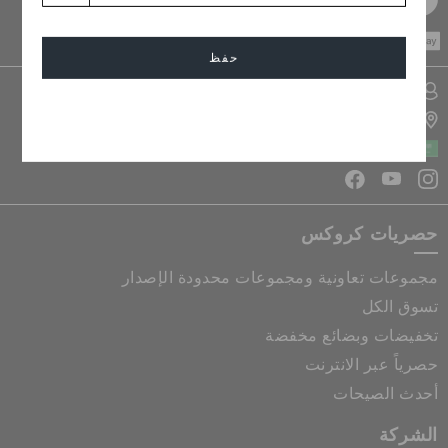
CASH ON
DELIVERY
حفظ
تسجيل الدخول الى حسابي
إلغاء
تحديد موقع المتجر
المملكة العربية السعودية
حصريات كروكس
مجموعات تعاونية ومجموعات محدودة الإصدار
تسوق الكل
تخفيضات وبضائع مخفضة
حصرياً عبر الانترنت
أحدث الصيحات
الشركة