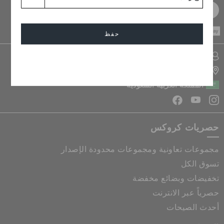
سجل مجانا
CASH ON
حفظ
DELIVERY
تسجيل الدخول الى حسابي
إلغاء
تحديد موقع المتجر
المملكة العربية السعودية
حصريات كروكس
مجموعات تعاونية ومجموعات محدودة الإصدار
تسوق الكل
تخفيضات وبضائع مخفضة
حصرياً عبر الانترنت
أحدث الصيحات