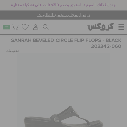
جدد إطلالتك الصيفية! استمتع بخصم 50% ثابت على تشكيلة مختارة
توصيل مجاني لجميع الطلبيات
SANRAH BEVELED CIRCLE FLIP FLOPS - BLACK
للنساء
203342-060
تخفيضات
للرجال
أطفال
جيبيتز تشارمز
كروكس لمكان العمل